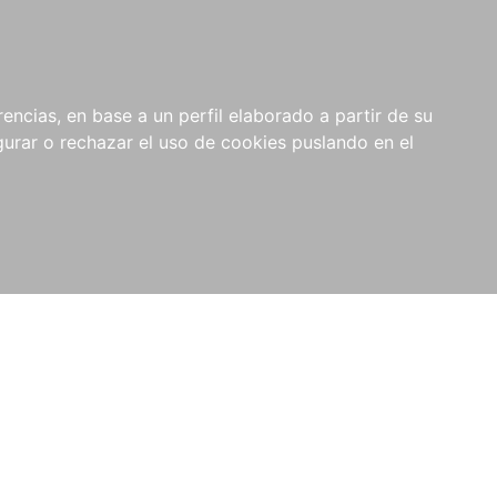
0
NOVEDADES
NOTICIAS
COMPRAS
encias, en base a un perfil elaborado a partir de su
INSTITUCIONALES
rar o rechazar el uso de cookies puslando en el