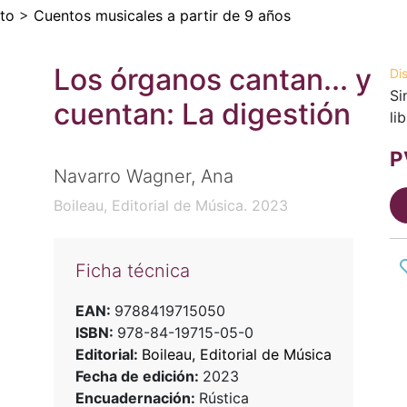
to
>
Cuentos musicales a partir de 9 años
Los órganos cantan... y
Di
Si
cuentan: La digestión
li
P
Navarro Wagner, Ana
Boileau, Editorial de Música. 2023
Ficha técnica
EAN:
9788419715050
ISBN:
978-84-19715-05-0
Editorial:
Boileau, Editorial de Música
Fecha de edición:
2023
Encuadernación:
Rústica