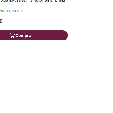
 pide hoy, se estima recibir en la librería
NVÍO GRATIS!
€
Comprar