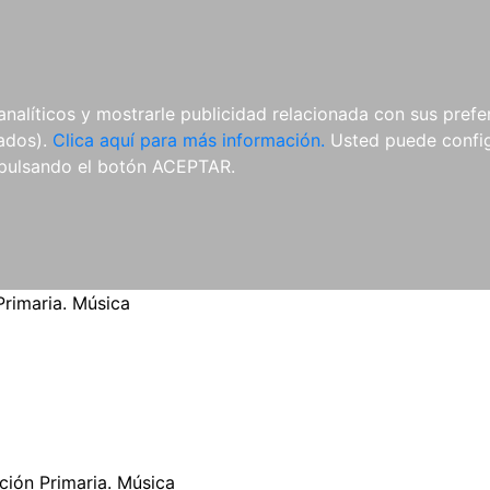
ES
ES
REVISTAS
CDS Y
MATERIAL
analíticos y mostrarle publicidad relacionada con sus prefer
DVDS
COMPLEMENTARIO
tados).
Clica aquí para más información.
Usted puede configu
pulsando el botón ACEPTAR.
rimaria. Música
ión Primaria. Música