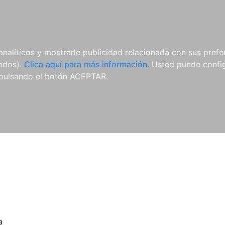
ES
ES
REVISTAS
CDS Y
MATERIAL
analíticos y mostrarle publicidad relacionada con sus prefer
DVDS
COMPLEMENTARIO
tados).
Clica aquí para más información.
Usted puede configu
pulsando el botón ACEPTAR.
a