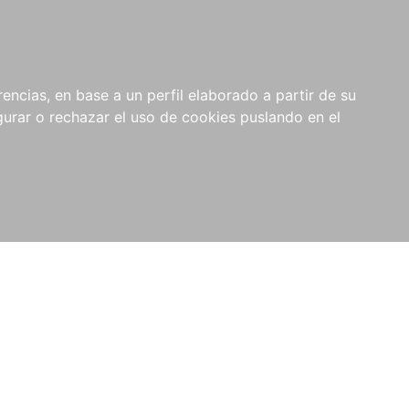
0
NOVEDADES
NOTICIAS
COMPRAS
encias, en base a un perfil elaborado a partir de su
INSTITUCIONALES
rar o rechazar el uso de cookies puslando en el