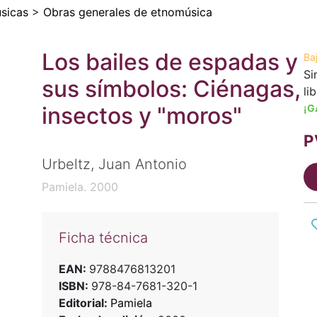
sicas
>
Obras generales de etnomúsica
Los bailes de espadas y
Ba
Si
sus símbolos: Ciénagas,
li
insectos y "moros"
¡G
P
Urbeltz, Juan Antonio
Pamiela. 2000
Ficha técnica
EAN:
9788476813201
ISBN:
978-84-7681-320-1
Editorial:
Pamiela