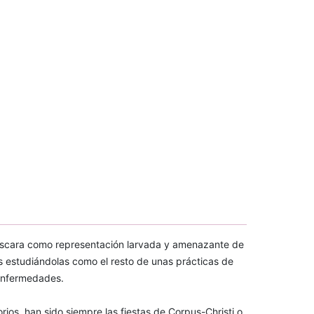
máscara como representación larvada y amenazante de
as estudiándolas como el resto de unas prácticas de
 enfermedades.
os, han sido siempre las fiestas de Corpus-Christi o