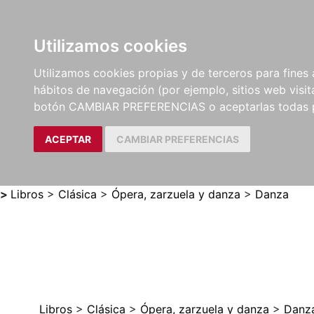
Utilizamos cookies
LIBROS
MÉTODOS Y
PARTITURAS Y EDICION
Utilizamos cookies propias y de terceros para fines 
EJERCICIOS
CRÍTICAS
hábitos de navegación (por ejemplo, sitios web visi
botón CAMBIAR PREFERENCIAS o aceptarlas todas 
ACEPTAR
CAMBIAR PREFERENCIAS
>
Libros
>
Clásica
>
Ópera, zarzuela y danza
>
Danza
Libros
>
Clásica
>
Ópera, zarzuela y danza
>
Danz