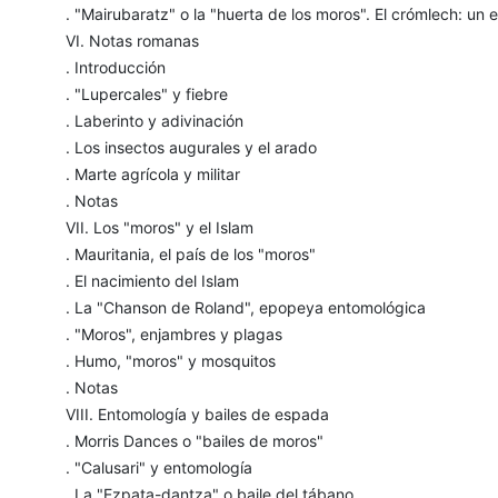
. "Mairubaratz" o la "huerta de los moros". El crómlech: un 
VI. Notas romanas
. Introducción
. "Lupercales" y fiebre
. Laberinto y adivinación
. Los insectos augurales y el arado
. Marte agrícola y militar
. Notas
VII. Los "moros" y el Islam
. Mauritania, el país de los "moros"
. El nacimiento del Islam
. La "Chanson de Roland", epopeya entomológica
. "Moros", enjambres y plagas
. Humo, "moros" y mosquitos
. Notas
VIII. Entomología y bailes de espada
. Morris Dances o "bailes de moros"
. "Calusari" y entomología
. La "Ezpata-dantza" o baile del tábano