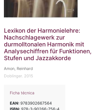
Lexikon der Harmonielehre:
Nachschlagewerk zur
durmolltonalen Harmonik mit
Analysechiffren für Funktionen,
Stufen und Jazzakkorde
Amon, Reinhard
Doblinger. 2015
Ficha técnica
EAN:
9783902667564
ISBN:
978-3-90266-756-4