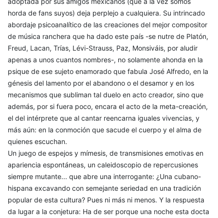
adoptada por sus amigos mexicanos (que a la vez somos
horda de fans suyos) deja perplejo a cualquiera. Su intrincado
abordaje psicoanalítico de las creaciones del mejor compositor
de música ranchera que ha dado este país -se nutre de Platón,
Freud, Lacan, Trías, Lévi-Strauss, Paz, Monsiváis, por aludir
apenas a unos cuantos nombres-, no solamente ahonda en la
psique de ese sujeto enamorado que fabula José Alfredo, en la
génesis del lamento por el abandono o el desamor y en los
mecanismos que subliman tal duelo en acto creador, sino que
además, por si fuera poco, encara el acto de la meta-creación,
el del intérprete que al cantar reencarna iguales vivencias, y
más aún: en la conmoción que sacude el cuerpo y el alma de
quienes escuchan.
Un juego de espejos y mímesis, de transmisiones emotivas en
apariencia espontáneas, un caleidoscopio de repercusiones
siempre mutante... que abre una interrogante: ¿Una cubano-
hispana excavando con semejante seriedad en una tradición
popular de esta cultura? Pues ni más ni menos. Y la respuesta
da lugar a la conjetura: Ha de ser porque una noche esta docta