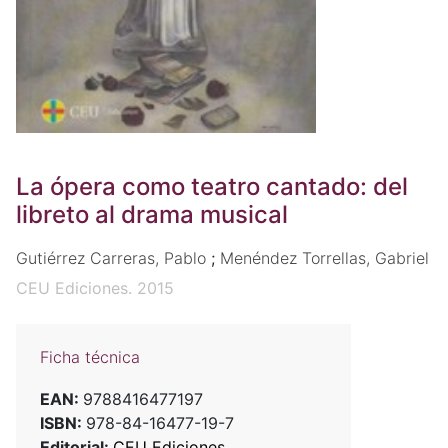
La ópera como teatro cantado: del
libreto al drama musical
Gutiérrez Carreras, Pablo
;
Menéndez Torrellas, Gabriel
CEU Ediciones. 2015
Ficha técnica
EAN:
9788416477197
ISBN:
978-84-16477-19-7
Editorial:
CEU Ediciones