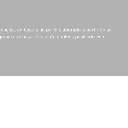
0
NOVEDADES
NOTICIAS
COMPRAS
encias, en base a un perfil elaborado a partir de su
INSTITUCIONALES
rar o rechazar el uso de cookies puslando en el