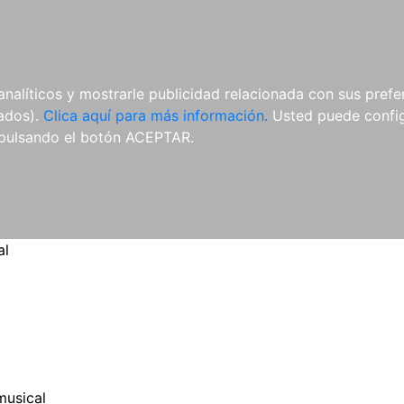
ES
ES
REVISTAS
CDS Y
MATERIAL
analíticos y mostrarle publicidad relacionada con sus prefer
DVDS
COMPLEMENTARIO
tados).
Clica aquí para más información.
Usted puede configu
pulsando el botón ACEPTAR.
al
musical