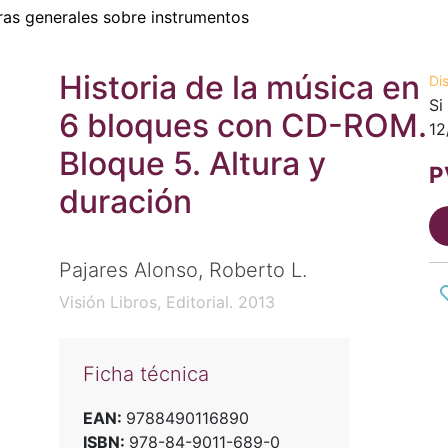
as generales sobre instrumentos
Historia de la música en
Di
Si
6 bloques con CD-ROM.
12
Bloque 5. Altura y
P
duración
Pajares Alonso, Roberto L.
Visión Libros, Editorial. 2013
Ficha técnica
EAN:
9788490116890
ISBN:
978-84-9011-689-0