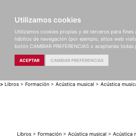
Utilizamos cookies
LIBROS
MÉTODOS Y
PARTITURAS Y EDICION
Utilizamos cookies propias y de terceros para fines 
EJERCICIOS
CRÍTICAS
hábitos de navegación (por ejemplo, sitios web visi
botón CAMBIAR PREFERENCIAS o aceptarlas todas 
ACEPTAR
CAMBIAR PREFERENCIAS
>
Libros
>
Formación
>
Acústica musical
>
Acústica music
Libros
>
Formación
>
Acústica musical
>
Acústica 