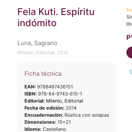
Fela Kuti. Espíritu
Ba
Si
indómito
li
P
Luna, Sagrario
Milenio, Editorial. 2014
Ficha técnica
EAN:
9788497436151
ISBN:
978-84-9743-615-1
Editorial:
Milenio, Editorial
Fecha de edición:
2014
Encuadernación:
Rústica con solapas
Dimensiones:
15x21
Idioma:
Castellano