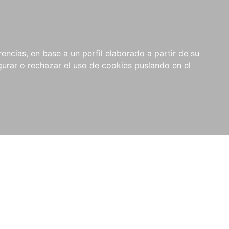
0
NOVEDADES
NOTICIAS
COMPRAS
encias, en base a un perfil elaborado a partir de su
INSTITUCIONALES
rar o rechazar el uso de cookies puslando en el