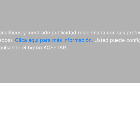
ES
ES
REVISTAS
CDS Y
MATERIAL
analíticos y mostrarle publicidad relacionada con sus prefer
DVDS
COMPLEMENTARIO
tados).
Clica aquí para más información.
Usted puede configu
pulsando el botón ACEPTAR.