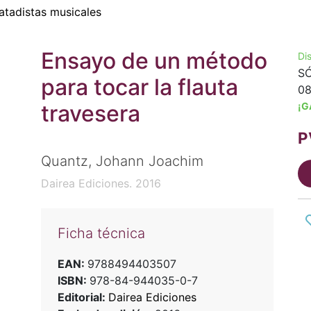
atadistas musicales
Ensayo de un método
Di
SÓ
para tocar la flauta
08
travesera
¡G
P
Quantz, Johann Joachim
Dairea Ediciones. 2016
Ficha técnica
EAN:
9788494403507
ISBN:
978-84-944035-0-7
Editorial:
Dairea Ediciones