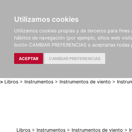
Utilizamos cookies
LIBROS
MÉTODOS Y
PARTITURAS Y EDICION
Utilizamos cookies propias y de terceros para fines 
EJERCICIOS
CRÍTICAS
hábitos de navegación (por ejemplo, sitios web visi
botón CAMBIAR PREFERENCIAS o aceptarlas todas 
ACEPTAR
CAMBIAR PREFERENCIAS
>
Libros
>
Instrumentos
>
Instrumentos de viento
>
Instru
Libros
>
Instrumentos
>
Instrumentos de viento
>
I