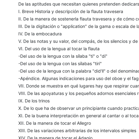
De las aptitudes que necesitan quienes pretenden dedicars
I. Breve Historia y descripción de la flauta travesera
II. De la manera de sostenerla flauta travesera y de cómo c
III. De la digitación o "application" de la gama o escala de l
IV. De la embocadura
V. De las notas y su valor, del compás, de los silencios y 
VI. Del uso de la lengua al tocar la flauta
-Del uso de la lengua con la sílaba "ti" o "di"
-Del uso de la lengua con las sílabas "tiri"
-Del uso de la lengua con la palabra "did'll" o del denomin
-Apéndice. Algunas indicaciones para uso del oboe y el fag
VII. Donde se muestra en qué lugares hay que respirar cuan
VIII. De las apoyaturas y los pequeños adornos esenciales r
IX. De los trinos
X. De lo que ha de observar un principiante cuando practic
XI. De la buena interpretación en general al cantar o al toca
XII. De la manera de tocar el Allegro
XIII. De las variaciones arbitrarias de los intervalos simples
XIV. De la manera de tocar el Adagio