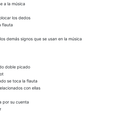
e a la música
olocar los dedos
a flauta
de los demás signos que se usan en la música
ado doble picado
ot
do se toca la flauta
elacionados con ellas
a por su cuenta
r