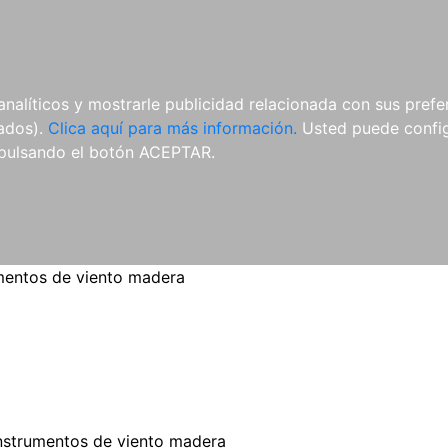
ES
ES
REVISTAS
CDS Y
MATERIAL
analíticos y mostrarle publicidad relacionada con sus prefer
DVDS
COMPLEMENTARIO
tados).
Clica aquí para más información.
Usted puede configu
pulsando el botón ACEPTAR.
mentos de viento madera
nstrumentos de viento madera