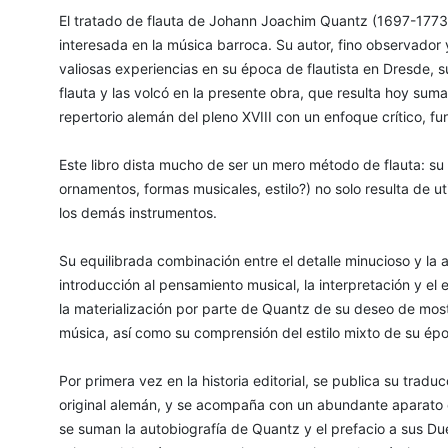
El tratado de flauta de Johann Joachim Quantz (1697-1773)
interesada en la música barroca. Su autor, fino observador 
valiosas experiencias en su época de flautista en Dresde, 
flauta y las volcó en la presente obra, que resulta hoy su
repertorio alemán del pleno XVIII con un enfoque crítico, f
Este libro dista mucho de ser un mero método de flauta: su 
ornamentos, formas musicales, estilo?) no solo resulta de util
los demás instrumentos.
Su equilibrada combinación entre el detalle minucioso y la
introducción al pensamiento musical, la interpretación y el es
la materialización por parte de Quantz de su deseo de mostr
música, así como su comprensión del estilo mixto de su ép
Por primera vez en la historia editorial, se publica su tradu
original alemán, y se acompaña con un abundante aparato cr
se suman la autobiografía de Quantz y el prefacio a sus Due