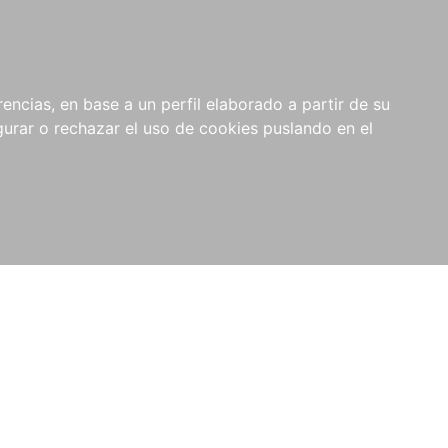
0
NOVEDADES
NOTICIAS
COMPRAS
encias, en base a un perfil elaborado a partir de su
INSTITUCIONALES
rar o rechazar el uso de cookies puslando en el