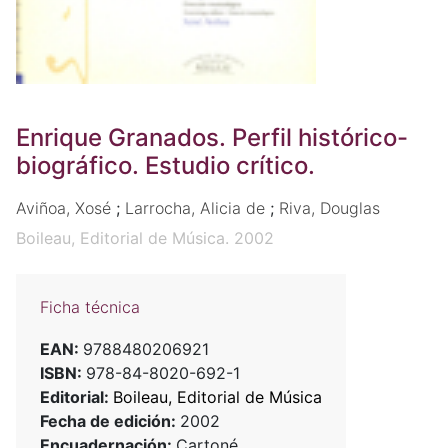
Enrique Granados. Perfil histórico-
biográfico. Estudio crítico.
Aviñoa, Xosé
;
Larrocha, Alicia de
;
Riva, Douglas
Boileau, Editorial de Música. 2002
Ficha técnica
EAN:
9788480206921
ISBN:
978-84-8020-692-1
Editorial:
Boileau, Editorial de Música
Fecha de edición:
2002
Encuadernación:
Cartoné