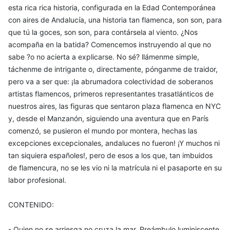
esta rica rica historia, configurada en la Edad Contemporánea
con aires de Andalucía, una historia tan flamenca, son son, para
que tú la goces, son son, para contársela al viento. ¿Nos
acompaña en la batida? Comencemos instruyendo al que no
sabe ?o no acierta a explicarse. No sé? llámenme simple,
táchenme de intrigante o, directamente, pónganme de traidor,
pero va a ser que: ¡la abrumadora colectividad de soberanos
artistas flamencos, primeros representantes trasatlánticos de
nuestros aires, las figuras que sentaron plaza flamenca en NYC
y, desde el Manzanón, siguiendo una aventura que en París
comenzó, se pusieron el mundo por montera, hechas las
excepciones excepcionales, andaluces no fueron! ¡Y muchos ni
tan siquiera españoles!, pero de esos a los que, tan imbuidos
de flamencura, no se les vio ni la matrícula ni el pasaporte en su
labor profesional.
CONTENIDO:
- Quien no se arriesga no cruza la mar. Preámbulo luminiscente,