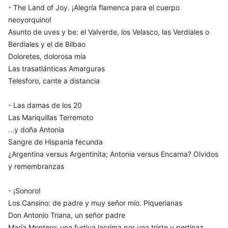
- The Land of Joy. ¡Alegría flamenca para el cuerpo
neoyorquino!
Asunto de uves y be: el Valverde, los Velasco, las Verdiales o
Berdiales y el de Bilbao
Doloretes, dolorosa mía
Las trasatlánticas Amarguras
Telesforo, cante a distancia
- Las damas de los 20
Las Mariquillas Terremoto
...y doña Antonia
Sangre de Hispania fecunda
¿Argentina versus Argentinita; Antonia versus Encarna? Olvidos
y remembranzas
- ¡Sonoro!
Los Cansino: de padre y muy señor mío. Piquerianas
Don Antonio Triana, un señor padre
María Montero: una furtiva lacrima por una triste y pertinaz