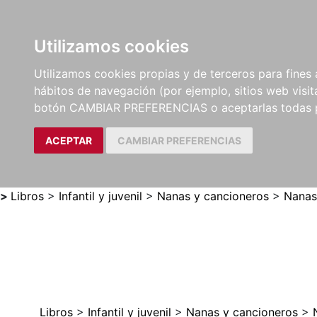
Utilizamos cookies
LIBROS
MÉTODOS Y
PARTITURAS Y EDICION
Utilizamos cookies propias y de terceros para fines 
EJERCICIOS
CRÍTICAS
hábitos de navegación (por ejemplo, sitios web visi
botón CAMBIAR PREFERENCIAS o aceptarlas todas 
ACEPTAR
CAMBIAR PREFERENCIAS
>
Libros
>
Infantil y juvenil
>
Nanas y cancioneros
>
Nanas
Libros
>
Infantil y juvenil
>
Nanas y cancioneros
>