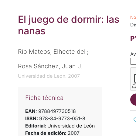
El juego de dormir: las
No
Di
nanas
P
Río Mateos, Elhecte del
;
Av
Rosa Sánchez, Juan J.
Universidad de León. 2007
Ficha técnica
EAN:
9788497730518
ISBN:
978-84-9773-051-8
Editorial:
Universidad de León
Fecha de edición:
2007