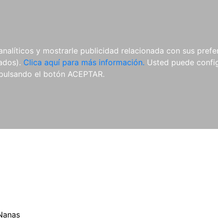
ES
ES
REVISTAS
CDS Y
MATERIAL
analíticos y mostrarle publicidad relacionada con sus prefer
DVDS
COMPLEMENTARIO
tados).
Clica aquí para más información.
Usted puede configu
pulsando el botón ACEPTAR.
Nanas