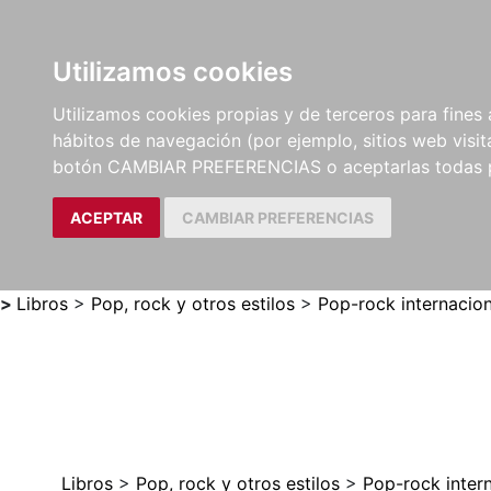
Utilizamos cookies
LIBROS
MÉTODOS Y
PARTITURAS Y EDICION
Utilizamos cookies propias y de terceros para fines 
EJERCICIOS
CRÍTICAS
hábitos de navegación (por ejemplo, sitios web visi
botón CAMBIAR PREFERENCIAS o aceptarlas todas 
ACEPTAR
CAMBIAR PREFERENCIAS
>
Libros
>
Pop, rock y otros estilos
>
Pop-rock internacion
Libros
>
Pop, rock y otros estilos
>
Pop-rock inter