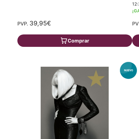
12:
¡G
39,95€
PVP.
PV
Comprar