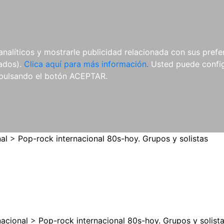
ES
ES
REVISTAS
CDS Y
MATERIAL
analíticos y mostrarle publicidad relacionada con sus prefer
DVDS
COMPLEMENTARIO
tados).
Clica aquí para más información.
Usted puede configu
pulsando el botón ACEPTAR.
al
>
Pop-rock internacional 80s-hoy. Grupos y solistas
nacional
>
Pop-rock internacional 80s-hoy. Grupos y solist