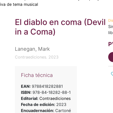
iva de tema musical
El diablo en coma (Devil
Di
Si
in a Coma)
li
P
Lanegan, Mark
Contraediciones. 2023
Ficha técnica
EAN:
9788418282881
ISBN:
978-84-18282-88-1
Editorial:
Contraediciones
Fecha de edición:
2023
Encuadernación:
Cartoné