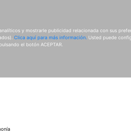
ES
ES
REVISTAS
CDS Y
MATERIAL
analíticos y mostrarle publicidad relacionada con sus prefer
DVDS
COMPLEMENTARIO
tados).
Clica aquí para más información.
Usted puede configu
pulsando el botón ACEPTAR.
onía