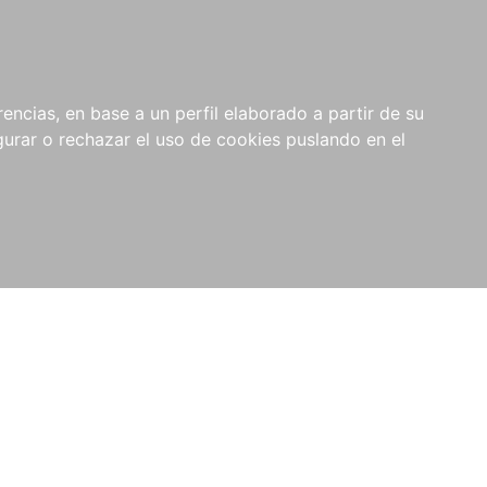
0
NOVEDADES
NOTICIAS
COMPRAS
encias, en base a un perfil elaborado a partir de su
INSTITUCIONALES
rar o rechazar el uso de cookies puslando en el