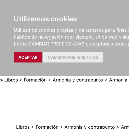
Utilizamos cookies
LIBROS
MÉTODOS Y
PARTITURAS Y EDICION
Utilizamos cookies propias y de terceros para fines 
EJERCICIOS
CRÍTICAS
hábitos de navegación (por ejemplo, sitios web visi
botón CAMBIAR PREFERENCIAS o aceptarlas todas 
ACEPTAR
CAMBIAR PREFERENCIAS
>
Libros
>
Formación
>
Armonía y contrapunto
>
Armonía
Libros
>
Formación
>
Armonía y contrapunto
>
Arm