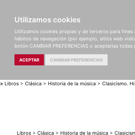
Utilizamos cookies
LIBROS
MÉTODOS Y
PARTITURAS Y EDICION
Utilizamos cookies propias y de terceros para fines 
EJERCICIOS
CRÍTICAS
hábitos de navegación (por ejemplo, sitios web visi
botón CAMBIAR PREFERENCIAS o aceptarlas todas 
ACEPTAR
CAMBIAR PREFERENCIAS
>
Libros
>
Clásica
>
Historia de la música
>
Clasicismo. Hi
Libros
>
Clásica
>
Historia de la música
>
Clasicism