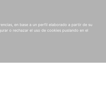
0
NOVEDADES
NOTICIAS
COMPRAS
encias, en base a un perfil elaborado a partir de su
INSTITUCIONALES
rar o rechazar el uso de cookies puslando en el