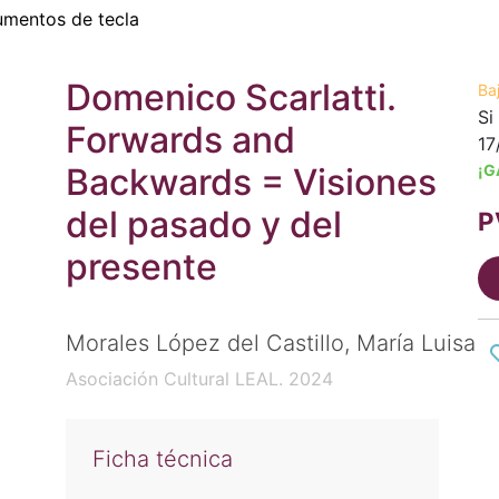
umentos de tecla
Domenico Scarlatti.
Ba
Si
Forwards and
17
Backwards = Visiones
¡G
del pasado y del
P
presente
Morales López del Castillo, María Luisa
Asociación Cultural LEAL. 2024
Ficha técnica