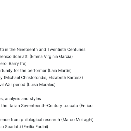
tti in the Nineteenth and Twentieth Centuries
enico Scarlatti (Emma Virginia García)
ro, Barry Ife)
unity for the performer (Laia Martín)
ry (Michael Christoforidis, Elizabeth Kertesz)
il War period (Luisa Morales)
s, analysis and styles
 the Italian Seventeenth-Century toccata (Enrico
dence from philological research (Marco Moiraghi)
Scarlatti (Emilia Fadini)