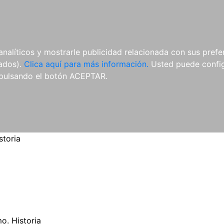
ES
ES
REVISTAS
CDS Y
MATERIAL
analíticos y mostrarle publicidad relacionada con sus prefer
DVDS
COMPLEMENTARIO
tados).
Clica aquí para más información.
Usted puede configu
pulsando el botón ACEPTAR.
storia
o. Historia