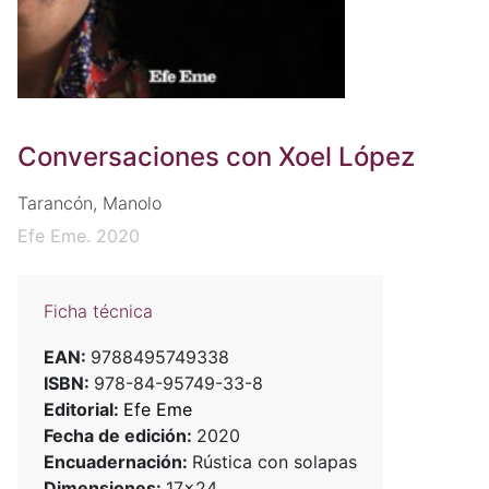
Conversaciones con Xoel López
Tarancón, Manolo
Efe Eme. 2020
Ficha técnica
EAN:
9788495749338
ISBN:
978-84-95749-33-8
Editorial:
Efe Eme
Fecha de edición:
2020
Encuadernación:
Rústica con solapas
Dimensiones:
17x24