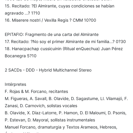
15. Recitado: ?El Almirante, cuyas condiciones se habían
agravado ...? 1?10
16. Miserere nostri / Vexilla Regis ? CMM 10?00
EPITAFIO: Fragmento de una carta del Almirante
17. Recitado: ?No soy el primer Almirante de mi familia...? 0?30
18. Hanacpachap cussicuinin (Ritual enQuechua) Juan Pérez
Bocanegra 5?10
2 SACDs - DDD - Hybrid Multichannel Stereo
Intérpretes
F. Rojas & M. Forcano, recitantes
M. Figueras, A. Savall, B. Olavide, D. Sagastume, Ll. Vilamajó, F.
Zanasi, D. Carnovich, solistas vocales
B. Olavide, X. Díaz-Latorre, P. Hamon, D. El Maloumi, D. Psonis,
P. Estevan, D. Mayoral, sollistas instrumentales
Manuel Forcano, dramaturgia y Textos Arameos, Hebreos,