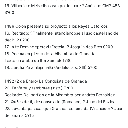
15. Villancico: Meis olhos van por lo mare ? Anónimo CMP 453
3?00
1486 Colón presenta su proyecto a los Reyes Católicos
16. Recitado: ?Finalmente, atendiéndose al uso castellano de
decir...? 0?00
17. In te Domine speravi (Frotola) ? Josquin des Pres 0?00
18. Poema en piedra de la Alhambra de Granada
Texto en árabe de Ibn Zamrak 1?30
19. Jarcha Ya amlaja halki (Andalucía s. XIII) 5?00
1492 (2 de Enero) La Conquista de Granada
20. Fanfarra y tambores (instr.) 7?00
Recitado: Del partido de la Alhambra por Andrés Bernaldez
21. Qu?es de ti, desconsolado (Romance) ? Juan del Enzina
22. Levanta pascual que Granada es tomada (Villancico) ? Juan
del Enzina 5?15