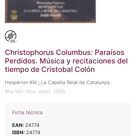
Christophorus Columbus: Paraísos
Perdidos. Música y recitaciones del
tiempo de Cristobal Colón
Hespèrion XXI
;
La Capella Reial de Catalunya
Alia Vox (Son Jade). 2006
Ficha técnica
EAN:
24774
ISBN:
24774