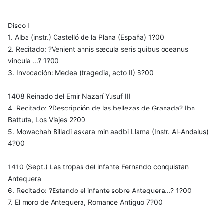
Disco I
1. Alba (instr.) Castelló de la Plana (España) 1?00
2. Recitado: ?Venient annis sæcula seris quibus oceanus
vincula ...? 1?00
3. Invocación: Medea (tragedia, acto II) 6?00
1408 Reinado del Emir Nazarí Yusuf III
4. Recitado: ?Descripción de las bellezas de Granada? Ibn
Battuta, Los Viajes 2?00
5. Mowachah Billadi askara min aadbi Llama (Instr. Al-Andalus)
4?00
1410 (Sept.) Las tropas del infante Fernando conquistan
Antequera
6. Recitado: ?Estando el infante sobre Antequera...? 1?00
7. El moro de Antequera, Romance Antiguo 7?00