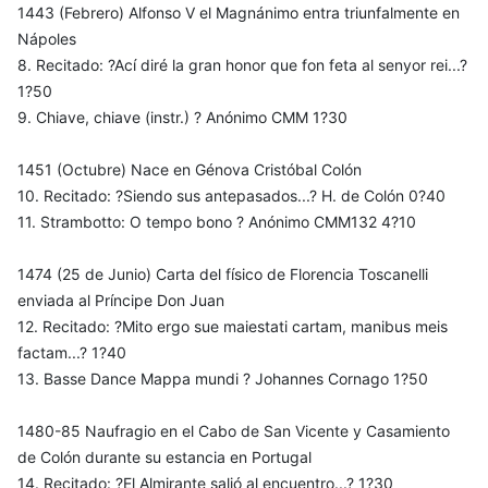
1443 (Febrero) Alfonso V el Magnánimo entra triunfalmente en
Nápoles
8. Recitado: ?Ací diré la gran honor que fon feta al senyor rei...?
1?50
9. Chiave, chiave (instr.) ? Anónimo CMM 1?30
1451 (Octubre) Nace en Génova Cristóbal Colón
10. Recitado: ?Siendo sus antepasados...? H. de Colón 0?40
11. Strambotto: O tempo bono ? Anónimo CMM132 4?10
1474 (25 de Junio) Carta del físico de Florencia Toscanelli
enviada al Príncipe Don Juan
12. Recitado: ?Mito ergo sue maiestati cartam, manibus meis
factam...? 1?40
13. Basse Dance Mappa mundi ? Johannes Cornago 1?50
1480-85 Naufragio en el Cabo de San Vicente y Casamiento
de Colón durante su estancia en Portugal
14. Recitado: ?El Almirante salió al encuentro...? 1?30