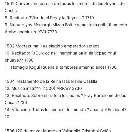
1502 Conversión forzosa de todos los moros de los Reynos de
Castilla
8. Recitado: ?Viendo el Rey y la Reyna...? 1?10
9. Nuba Hiyay Msmarqi. Mizan Bsit. Ya muslimin qalbi (Lamento
Árabo andaluz s. XVI) 7?30
1502 Moctezuma II es elegido emperador azteca
10. Recitado: ?¿Cuix oc nelli nemohua oa in tlalticpac Yhui
ohuaye?? 1?00
11. Homagio Kogui (quena & tambores amerindianos) 1?30
1504 Testamento de la Reina Isabel I de Castilla
12. Musica instr.??? (1500) ARPA?? 3?30
13. Recitado: Sobre el trato a los indios ? Fray Bartolomé de las
Casas 1?30
14. Villancico: Todos los bienes del mundo ? Juan del Enzina 4?
10
1506 (20 de mayo) Muere en Valladolid Cristóbal Colón