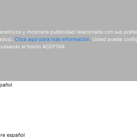
ES
ES
REVISTAS
CDS Y
MATERIAL
analíticos y mostrarle publicidad relacionada con sus prefer
DVDS
COMPLEMENTARIO
tados).
Clica aquí para más información.
Usted puede configu
pulsando el botón ACEPTAR.
spañol
ore español