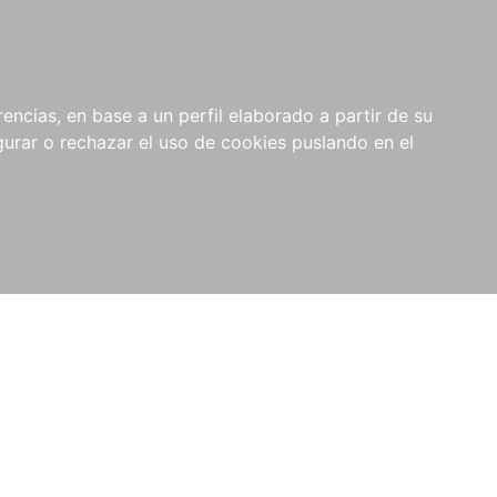
0
NOVEDADES
NOTICIAS
COMPRAS
encias, en base a un perfil elaborado a partir de su
INSTITUCIONALES
rar o rechazar el uso de cookies puslando en el