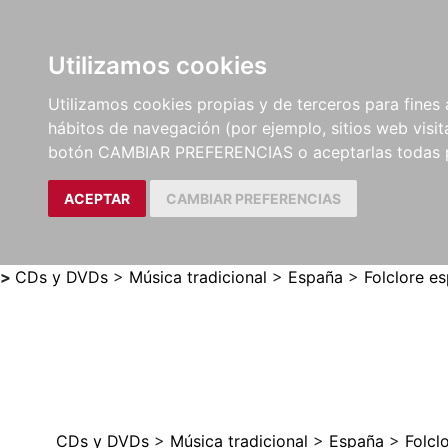
Utilizamos cookies
LIBROS
MÉTODOS Y
PARTITURAS Y EDICION
Utilizamos cookies propias y de terceros para fines 
EJERCICIOS
CRÍTICAS
hábitos de navegación (por ejemplo, sitios web visi
botón CAMBIAR PREFERENCIAS o aceptarlas todas 
ACEPTAR
CAMBIAR PREFERENCIAS
>
CDs y DVDs
>
Música tradicional
>
España
>
Folclore e
CDs y DVDs
>
Música tradicional
>
España
>
Folcl