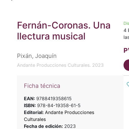
Fernán-Coronas. Una
Di
4 
llectura musical
la
P
Pixán, Joaquín
Andante Producciones Culturales. 2023
Ficha técnica
EAN:
9788419358615
ISBN:
978-84-19358-61-5
Editorial:
Andante Producciones
Culturales
Fecha de edición:
2023