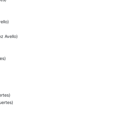
ello)
z Avello)
es)
rtes)
uertes)