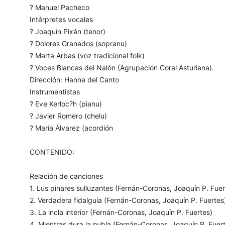
? Manuel Pacheco
Intérpretes vocales
? Joaquín Pixán (tenor)
? Dolores Granados (sopranu)
? Marta Arbas (voz tradicional folk)
? Voces Blancas del Nalón (Agrupación Coral Asturiana).
Dirección: Hanna del Canto
Instrumentistas
? Eve Kerloc?h (pianu)
? Javier Romero (chelu)
? María Álvarez (acordión
CONTENIDO:
Relación de canciones
1. Lus pinares sulluzantes (Fernán-Coronas, Joaquín P. Fuer
2. Verdadera fidalguía (Fernán-Coronas, Joaquín P. Fuertes
3. La incla interior (Fernán-Coronas, Joaquín P. Fuertes)
4. Mientras dura la nubla (Fernán-Coronas, Joaquín P. Fuer