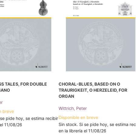
S TALES, FOR DOUBLE
CHORAL-BLUES, BASED ON O
IANO
TRAURIGKEIT, O HERZELEID, FOR
ORGAN
er
Wittrich, Peter
n breve
Disponible en breve
 se pide hoy, se estima recibir
Sin stock. Si se pide hoy, se estima rec
a el 11/08/26
en la librería el 11/08/26