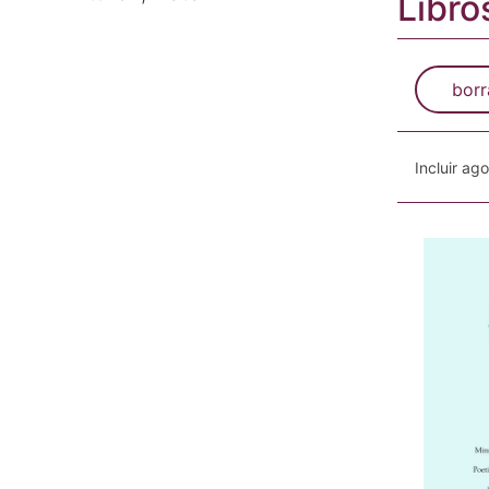
Libro
borr
Incluir ag