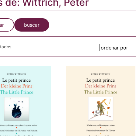
s de: Wittrich, Peter
ar
buscar
otados