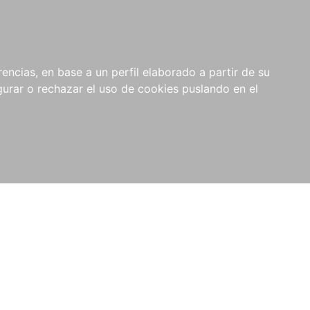
0
NOVEDADES
NOTICIAS
COMPRAS
encias, en base a un perfil elaborado a partir de su
INSTITUCIONALES
rar o rechazar el uso de cookies puslando en el