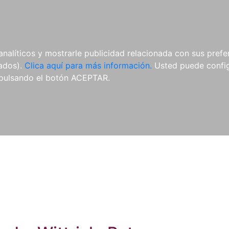
ES
ES
REVISTAS
CDS Y
MATERIAL
analíticos y mostrarle publicidad relacionada con sus prefer
DVDS
COMPLEMENTARIO
tados).
Clica aquí para más información.
Usted puede configu
pulsando el botón ACEPTAR.