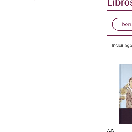
Libro
borr
Incluir ag