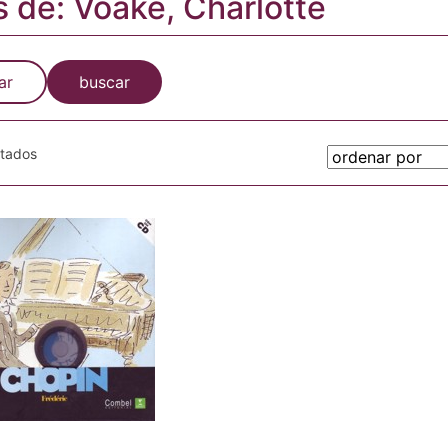
s de: Voake, Charlotte
ar
buscar
otados