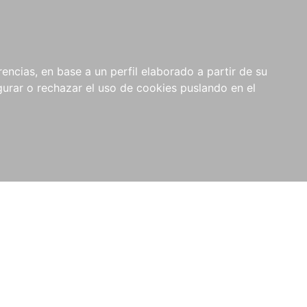
0
NOVEDADES
NOTICIAS
COMPRAS
encias, en base a un perfil elaborado a partir de su
INSTITUCIONALES
rar o rechazar el uso de cookies puslando en el