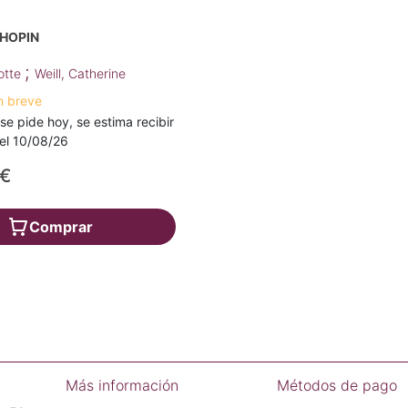
CHOPIN
;
otte
Weill, Catherine
n breve
 se pide hoy, se estima recibir
a el 10/08/26
0€
Comprar
Más información
Métodos de pago