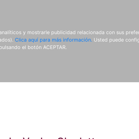
ES
ES
REVISTAS
CDS Y
MATERIAL
analíticos y mostrarle publicidad relacionada con sus prefer
DVDS
COMPLEMENTARIO
tados).
Clica aquí para más información.
Usted puede configu
pulsando el botón ACEPTAR.