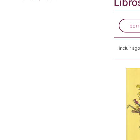
Libro
borr
Incluir ag