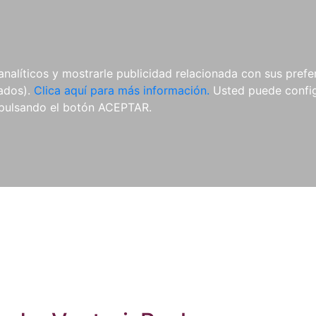
ES
ES
REVISTAS
CDS Y
MATERIAL
analíticos y mostrarle publicidad relacionada con sus prefer
DVDS
COMPLEMENTARIO
tados).
Clica aquí para más información.
Usted puede configu
pulsando el botón ACEPTAR.