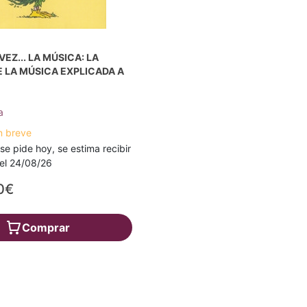
EZ... LA MÚSICA: LA
E LA MÚSICA EXPLICADA A
a
n breve
 se pide hoy, se estima recibir
a el 24/08/26
0€
Comprar