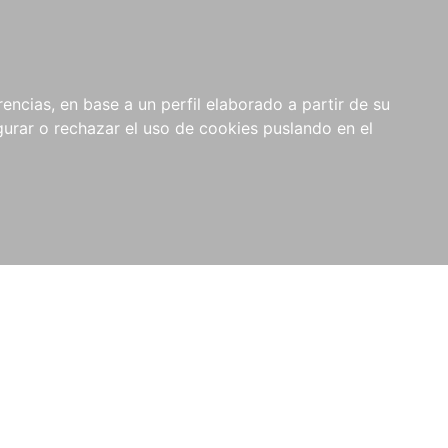
0
NOVEDADES
NOTICIAS
COMPRAS
encias, en base a un perfil elaborado a partir de su
INSTITUCIONALES
rar o rechazar el uso de cookies puslando en el