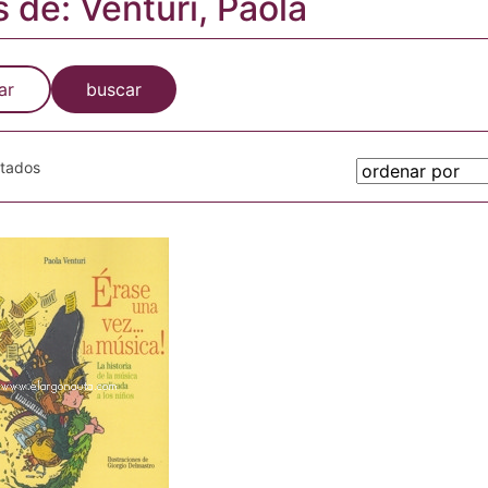
s de: Venturi, Paola
ar
buscar
otados