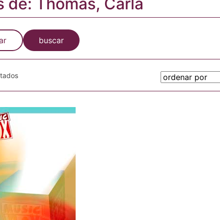
s de: Thomas, Carla
ar
buscar
otados