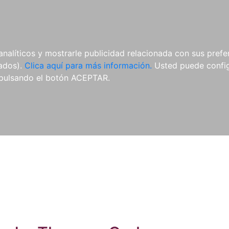
ES
ES
REVISTAS
CDS Y
MATERIAL
analíticos y mostrarle publicidad relacionada con sus prefer
DVDS
COMPLEMENTARIO
tados).
Clica aquí para más información.
Usted puede configu
pulsando el botón ACEPTAR.