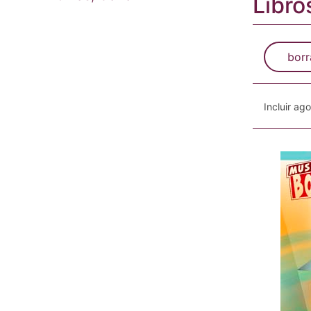
Libro
borr
Incluir ag