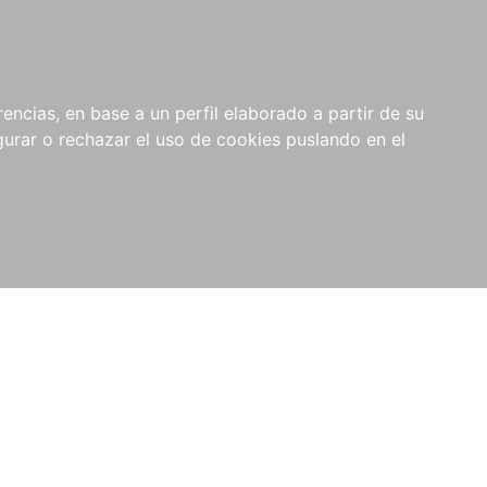
0
NOVEDADES
NOTICIAS
COMPRAS
encias, en base a un perfil elaborado a partir de su
INSTITUCIONALES
rar o rechazar el uso de cookies puslando en el