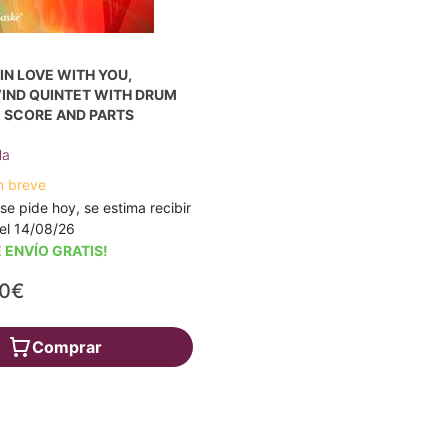
 IN LOVE WITH YOU,
WIND QUINTET WITH DRUM
., SCORE AND PARTS
la
n breve
 se pide hoy, se estima recibir
a el 14/08/26
 ENVÍO GRATIS!
00€
Comprar