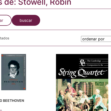
s de: Stowell, Robin
ar
buscar
otados
G BEETHOVEN
in