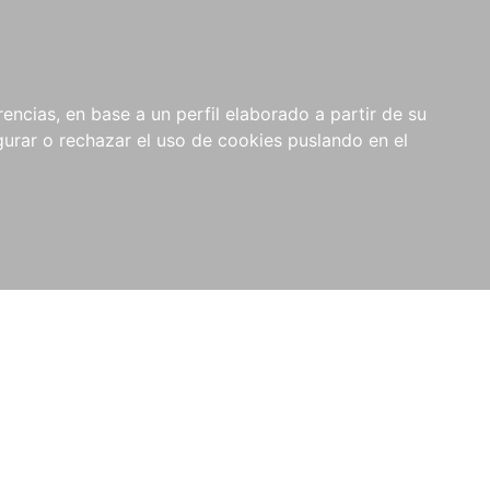
0
NOVEDADES
NOTICIAS
COMPRAS
encias, en base a un perfil elaborado a partir de su
INSTITUCIONALES
rar o rechazar el uso de cookies puslando en el