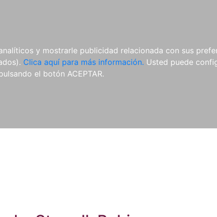
ES
ES
REVISTAS
CDS Y
MATERIAL
analíticos y mostrarle publicidad relacionada con sus prefer
DVDS
COMPLEMENTARIO
tados).
Clica aquí para más información.
Usted puede configu
pulsando el botón ACEPTAR.