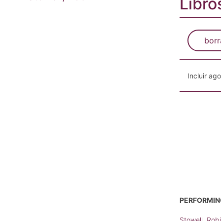
Libro
borr
Incluir ag
PERFORMIN
Stowell, Rob