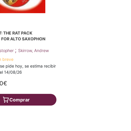
: THE RAT PACK
 FOR ALTO SAXOPHON
;
istopher
Skirrow, Andrew
n breve
 se pide hoy, se estima recibir
a el 14/08/26
80€
Comprar