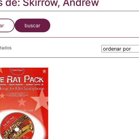
s de: Skirrow, Andrew
ar
buscar
otados