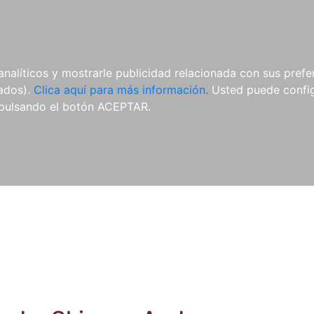
ES
ES
REVISTAS
CDS Y
MATERIAL
analíticos y mostrarle publicidad relacionada con sus prefer
DVDS
COMPLEMENTARIO
tados).
Clica aquí para más información.
Usted puede configu
pulsando el botón ACEPTAR.