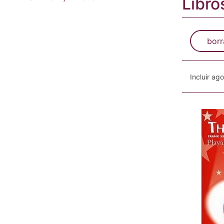
Libro
borr
Incluir ag