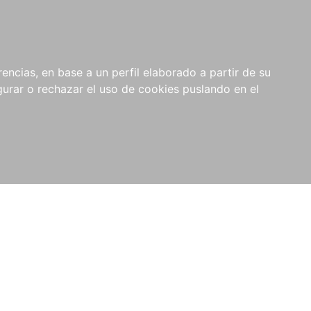
0
NOVEDADES
NOTICIAS
COMPRAS
encias, en base a un perfil elaborado a partir de su
INSTITUCIONALES
rar o rechazar el uso de cookies puslando en el