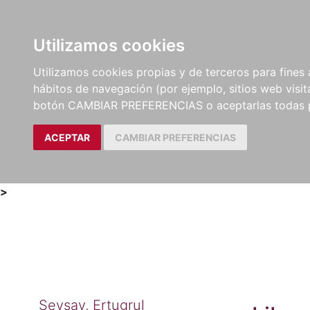
Utilizamos cookies
LIBROS
MÉTODOS Y
PARTITURAS Y EDICION
Utilizamos cookies propias y de terceros para fines 
EJERCICIOS
CRÍTICAS
hábitos de navegación (por ejemplo, sitios web visi
botón CAMBIAR PREFERENCIAS o aceptarlas todas 
ACEPTAR
CAMBIAR PREFERENCIAS
>
Sevsay, Ertugrul