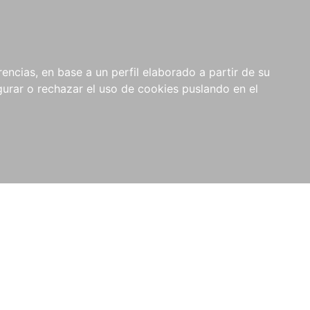
0
NOVEDADES
NOTICIAS
COMPRAS
encias, en base a un perfil elaborado a partir de su
INSTITUCIONALES
rar o rechazar el uso de cookies puslando en el