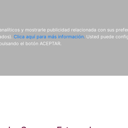
ES
ES
REVISTAS
CDS Y
MATERIAL
analíticos y mostrarle publicidad relacionada con sus prefer
DVDS
COMPLEMENTARIO
tados).
Clica aquí para más información.
Usted puede configu
pulsando el botón ACEPTAR.