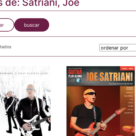
s de: Satriani, Joe
ar
buscar
otados