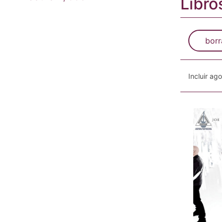
Libro
borr
Incluir ag