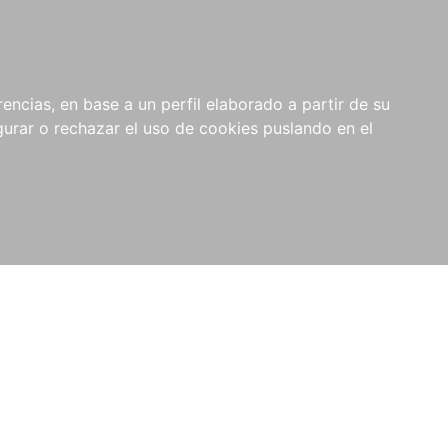
0
NOVEDADES
NOTICIAS
COMPRAS
encias, en base a un perfil elaborado a partir de su
INSTITUCIONALES
rar o rechazar el uso de cookies puslando en el