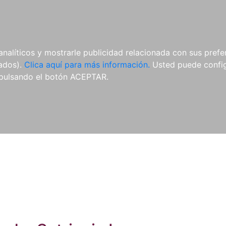
ES
ES
REVISTAS
CDS Y
MATERIAL
analíticos y mostrarle publicidad relacionada con sus prefer
DVDS
COMPLEMENTARIO
tados).
Clica aquí para más información.
Usted puede configu
pulsando el botón ACEPTAR.