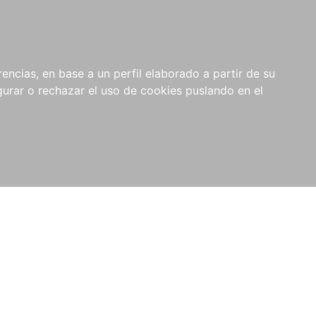
0
NOVEDADES
NOTICIAS
COMPRAS
encias, en base a un perfil elaborado a partir de su
INSTITUCIONALES
rar o rechazar el uso de cookies puslando en el