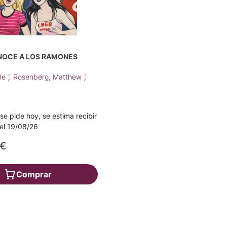
NOCE A LOS RAMONES
;
;
èle
Rosenberg, Matthew
 se pide hoy, se estima recibir
a el 19/08/26
5€
Comprar