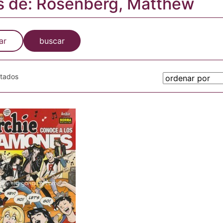
s de: Rosenberg, Matthew
ar
buscar
otados