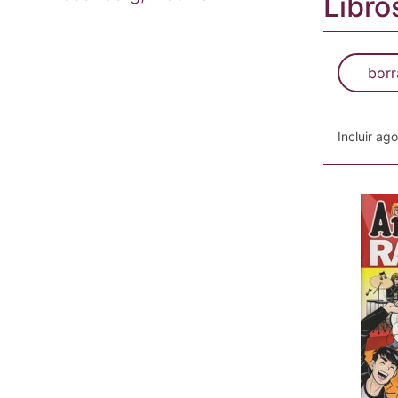
Libro
borr
Incluir ag