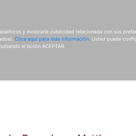
ES
ES
REVISTAS
CDS Y
MATERIAL
analíticos y mostrarle publicidad relacionada con sus prefer
DVDS
COMPLEMENTARIO
tados).
Clica aquí para más información.
Usted puede configu
pulsando el botón ACEPTAR.