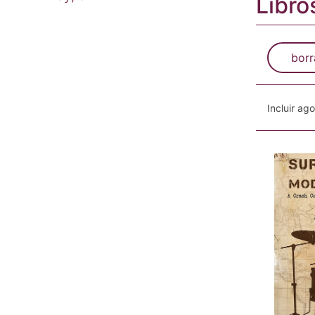
Libro
borr
Incluir ag