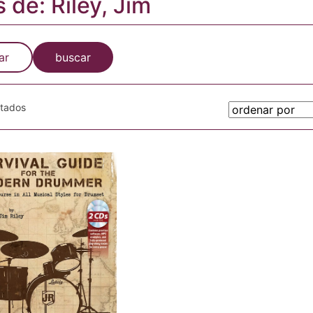
s de: Riley, Jim
ar
buscar
otados