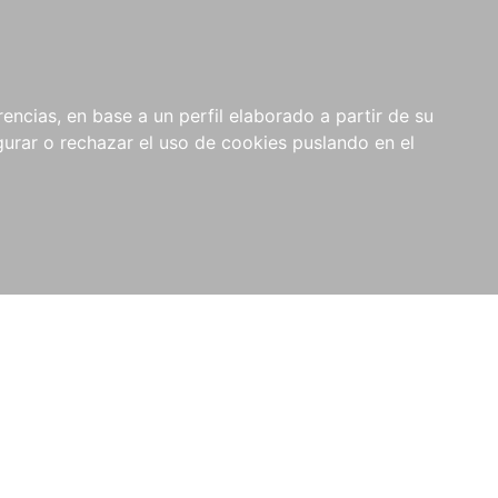
0
NOVEDADES
NOTICIAS
COMPRAS
encias, en base a un perfil elaborado a partir de su
INSTITUCIONALES
rar o rechazar el uso de cookies puslando en el