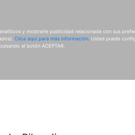
ES
ES
REVISTAS
CDS Y
MATERIAL
analíticos y mostrarle publicidad relacionada con sus prefer
DVDS
COMPLEMENTARIO
tados).
Clica aquí para más información.
Usted puede configu
pulsando el botón ACEPTAR.