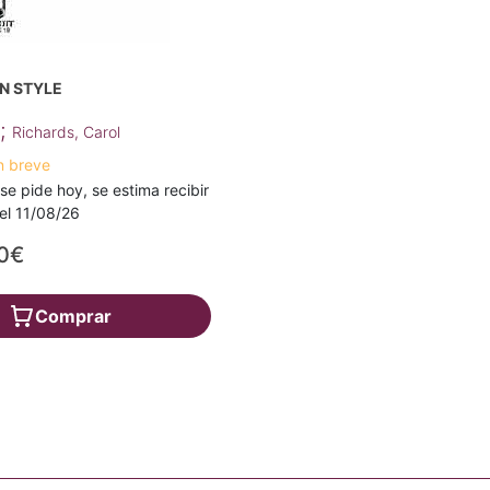
N STYLE
;
Richards, Carol
n breve
 se pide hoy, se estima recibir
a el 11/08/26
0€
Comprar