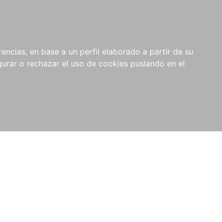
0
NOVEDADES
NOTICIAS
COMPRAS
encias, en base a un perfil elaborado a partir de su
INSTITUCIONALES
rar o rechazar el uso de cookies puslando en el