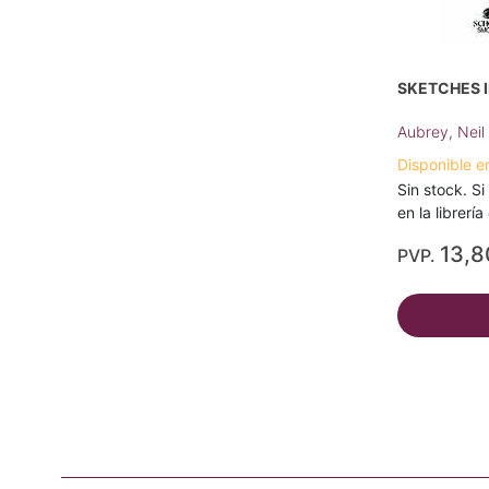
SKETCHES I
Aubrey, Neil
Disponible e
Sin stock. Si
en la librerí
13,8
PVP.