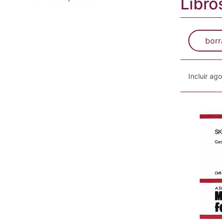
Libro
borr
Incluir ag