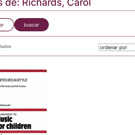
s de: Richards, Carol
ar
buscar
otados