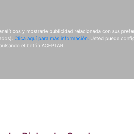
ES
ES
REVISTAS
CDS Y
MATERIAL
analíticos y mostrarle publicidad relacionada con sus prefer
DVDS
COMPLEMENTARIO
tados).
Clica aquí para más información.
Usted puede configu
pulsando el botón ACEPTAR.