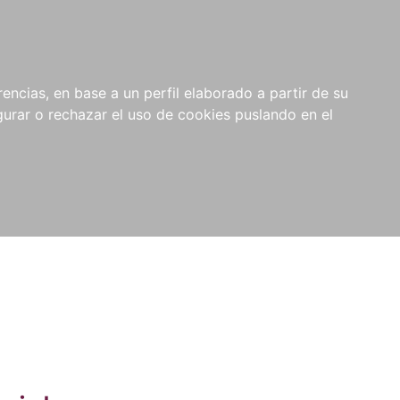
0
NOVEDADES
NOTICIAS
COMPRAS
encias, en base a un perfil elaborado a partir de su
INSTITUCIONALES
rar o rechazar el uso de cookies puslando en el