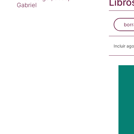
Libro
Gabriel
borr
Incluir ag