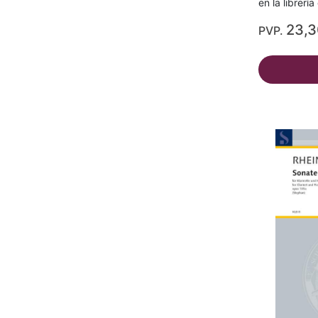
en la librerí
23,
PVP.