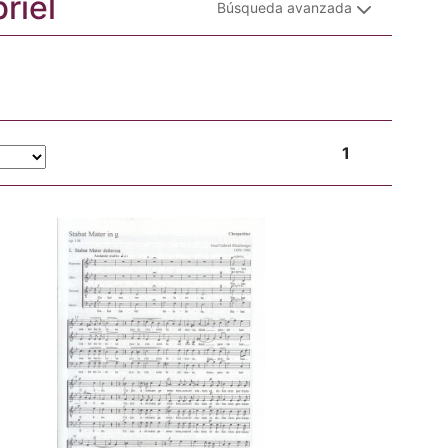
riel
Búsqueda avanzada
1