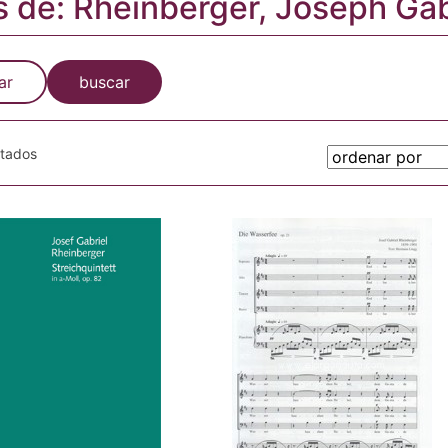
s de: Rheinberger, Joseph Gab
ar
buscar
otados