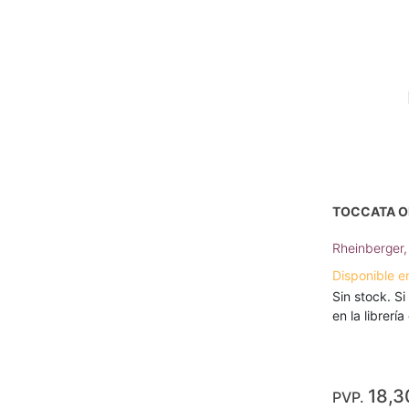
TOCCATA OP
Rheinberger,
Disponible e
Sin stock. Si
en la librerí
18,3
PVP.