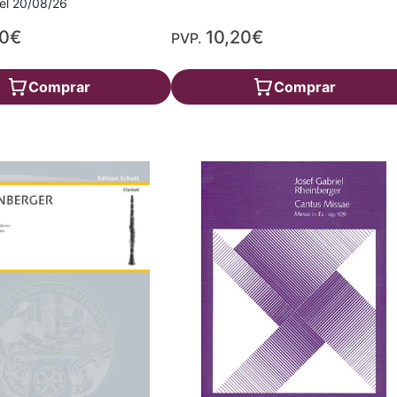
a el 20/08/26
30€
10,20€
PVP.
Comprar
Comprar