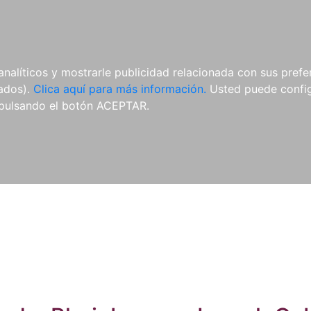
ES
ES
REVISTAS
CDS Y
MATERIAL
analíticos y mostrarle publicidad relacionada con sus prefer
DVDS
COMPLEMENTARIO
tados).
Clica aquí para más información.
Usted puede configu
pulsando el botón ACEPTAR.