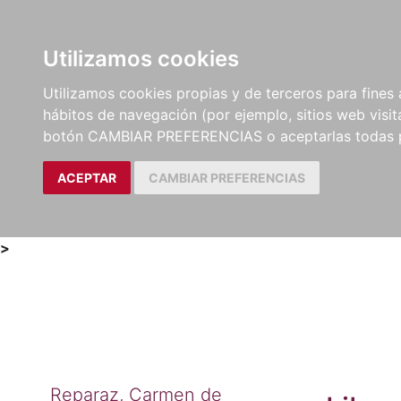
Utilizamos cookies
LIBROS
MÉTODOS Y
PARTITURAS Y EDICION
Utilizamos cookies propias y de terceros para fines 
EJERCICIOS
CRÍTICAS
hábitos de navegación (por ejemplo, sitios web visi
botón CAMBIAR PREFERENCIAS o aceptarlas todas 
ACEPTAR
CAMBIAR PREFERENCIAS
>
Reparaz, Carmen de