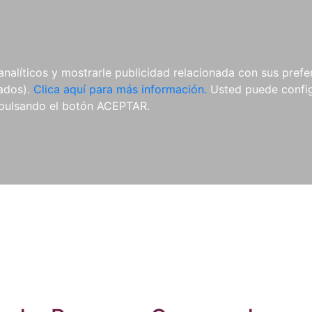
ES
ES
REVISTAS
CDS Y
MATERIAL
analíticos y mostrarle publicidad relacionada con sus prefer
DVDS
COMPLEMENTARIO
tados).
Clica aquí para más información.
Usted puede configu
pulsando el botón ACEPTAR.