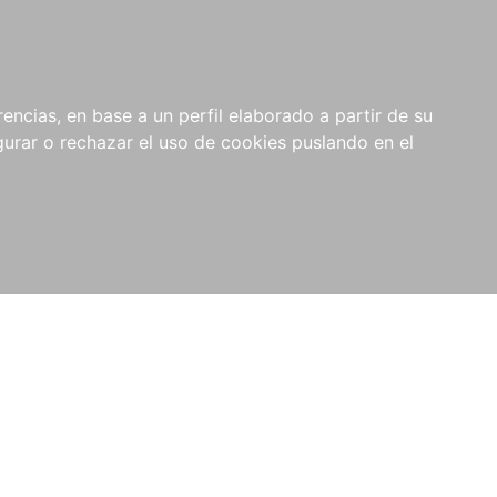
0
NOVEDADES
NOTICIAS
COMPRAS
encias, en base a un perfil elaborado a partir de su
INSTITUCIONALES
rar o rechazar el uso de cookies puslando en el