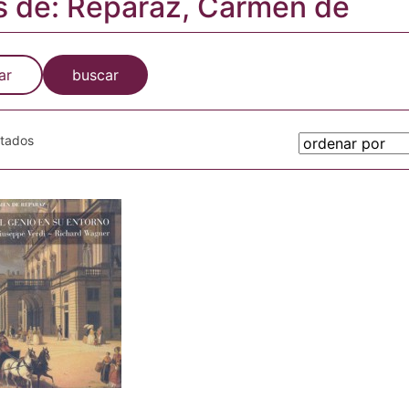
s de: Reparaz, Carmen de
ar
buscar
otados