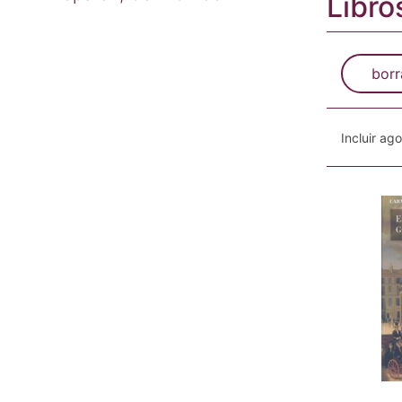
Libro
borr
Incluir ag