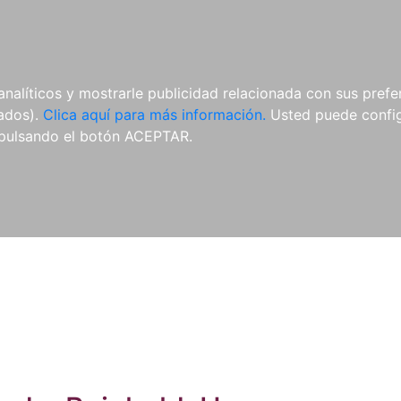
ES
ES
REVISTAS
CDS Y
MATERIAL
analíticos y mostrarle publicidad relacionada con sus prefer
DVDS
COMPLEMENTARIO
tados).
Clica aquí para más información.
Usted puede configu
pulsando el botón ACEPTAR.