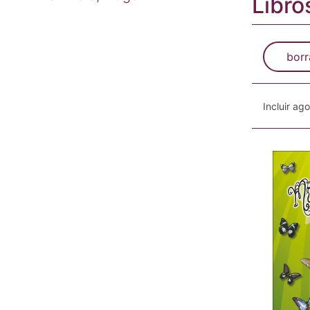
Libro
borr
Incluir ag