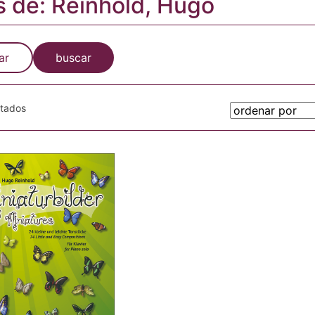
s de: Reinhold, Hugo
ar
buscar
otados