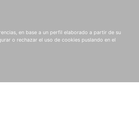
0
NOVEDADES
NOTICIAS
COMPRAS
encias, en base a un perfil elaborado a partir de su
INSTITUCIONALES
rar o rechazar el uso de cookies puslando en el