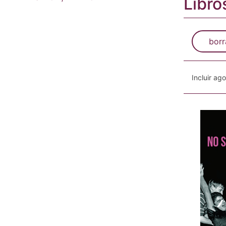
Libro
borr
Incluir ag