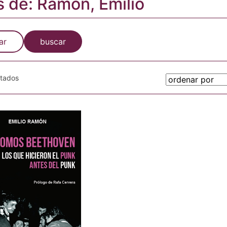
s de: Ramón, Emilio
ar
buscar
otados