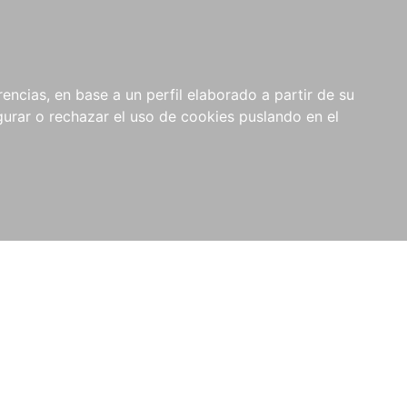
0
NOVEDADES
NOTICIAS
COMPRAS
encias, en base a un perfil elaborado a partir de su
INSTITUCIONALES
rar o rechazar el uso de cookies puslando en el