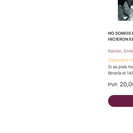
NO SOMOS 
HICIERON E
Ramón, Emili
Disponible e
Si se pide ho
librería el 1
20,
PVP.