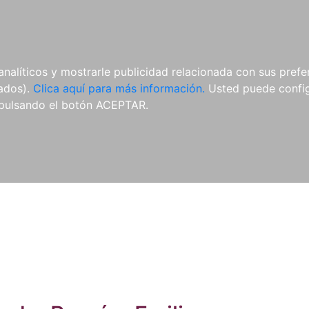
ES
ES
REVISTAS
CDS Y
MATERIAL
analíticos y mostrarle publicidad relacionada con sus prefer
DVDS
COMPLEMENTARIO
tados).
Clica aquí para más información.
Usted puede configu
pulsando el botón ACEPTAR.