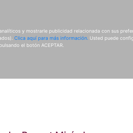
ES
ES
REVISTAS
CDS Y
MATERIAL
analíticos y mostrarle publicidad relacionada con sus prefer
DVDS
COMPLEMENTARIO
tados).
Clica aquí para más información.
Usted puede configu
pulsando el botón ACEPTAR.