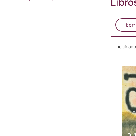
Libro
borr
Incluir ag