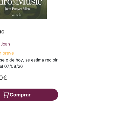
IC
 Joan
n breve
 se pide hoy, se estima recibir
a el 07/08/26
00€
Comprar