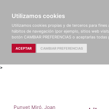
Utilizamos cookies
LIBROS
MÉTODOS Y
PARTITURAS Y EDICION
Utilizamos cookies propias y de terceros para fines 
EJERCICIOS
CRÍTICAS
hábitos de navegación (por ejemplo, sitios web visi
botón CAMBIAR PREFERENCIAS o aceptarlas todas 
ACEPTAR
CAMBIAR PREFERENCIAS
>
Punyet Miró, Joan