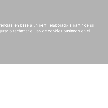
0
NOVEDADES
NOTICIAS
COMPRAS
encias, en base a un perfil elaborado a partir de su
INSTITUCIONALES
rar o rechazar el uso de cookies puslando en el