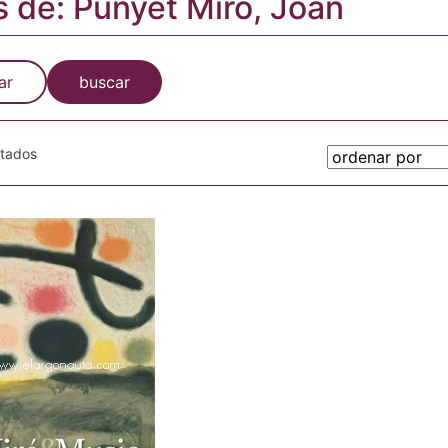
s de: Punyet Miró, Joan
ar
buscar
otados