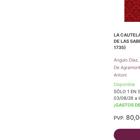
LA CAUTELA
DE LAS SAB
1735)
Angulo Díaz,
De Agramont
Antoni
Disponible
SÓLO 1 EN S
03/08/26 a l
¡GASTOS DE
80,
PVP.