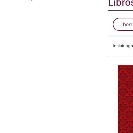
Libro
borr
Incluir ag