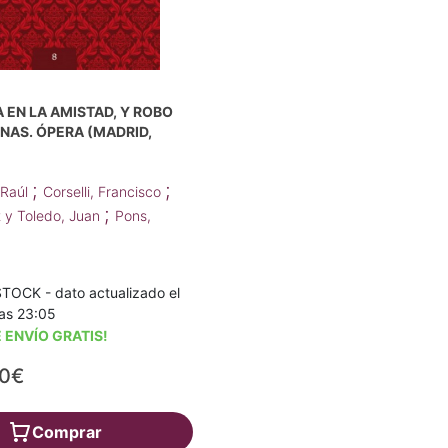
 EN LA AMISTAD, Y ROBO
INAS. ÓPERA (MADRID,
;
;
 Raúl
Corselli, Francisco
;
 y Toledo, Juan
Pons,
TOCK - dato actualizado el
as 23:05
 ENVÍO GRATIS!
00€
Comprar