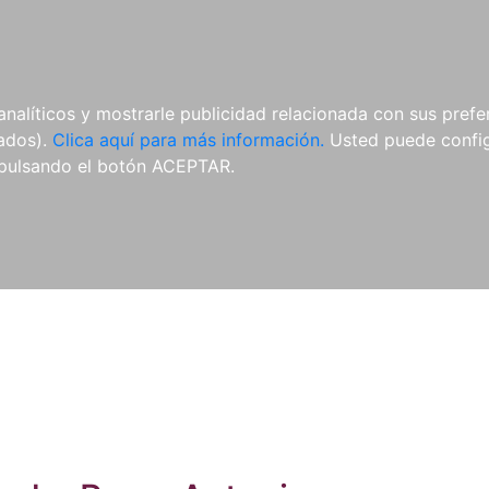
ES
ES
REVISTAS
CDS Y
MATERIAL
analíticos y mostrarle publicidad relacionada con sus prefer
DVDS
COMPLEMENTARIO
tados).
Clica aquí para más información.
Usted puede configu
pulsando el botón ACEPTAR.