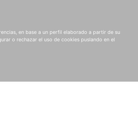
0
NOVEDADES
NOTICIAS
COMPRAS
encias, en base a un perfil elaborado a partir de su
INSTITUCIONALES
rar o rechazar el uso de cookies puslando en el