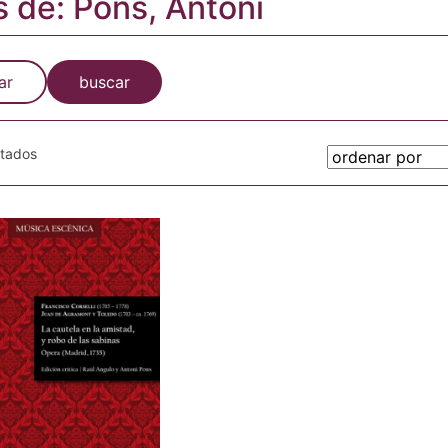
s de: Pons, Antoni
ar
buscar
otados