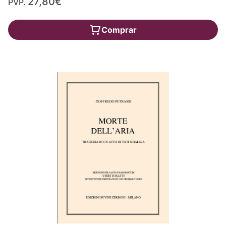
27,80€
PVP.
Comprar