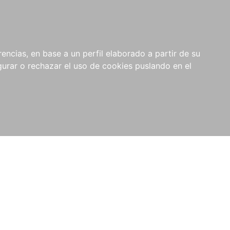
0
NOVEDADES
NOTICIAS
COMPRAS
encias, en base a un perfil elaborado a partir de su
INSTITUCIONALES
rar o rechazar el uso de cookies puslando en el