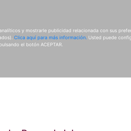
ES
ES
REVISTAS
CDS Y
MATERIAL
analíticos y mostrarle publicidad relacionada con sus prefer
DVDS
COMPLEMENTARIO
tados).
Clica aquí para más información.
Usted puede configu
pulsando el botón ACEPTAR.