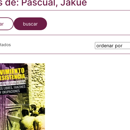
s de: Pascual, Jakue
ar
buscar
otados