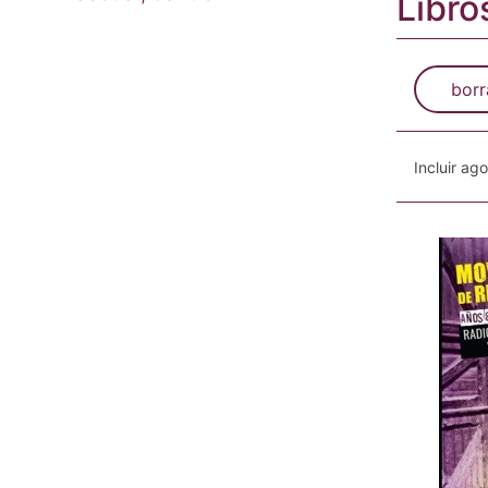
Libro
borr
Incluir ag