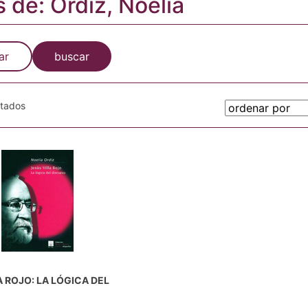
s de: Ordiz, Noelia
ar
buscar
otados
A ROJO: LA LÓGICA DEL