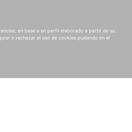
0
NOVEDADES
NOTICIAS
COMPRAS
encias, en base a un perfil elaborado a partir de su
INSTITUCIONALES
rar o rechazar el uso de cookies puslando en el