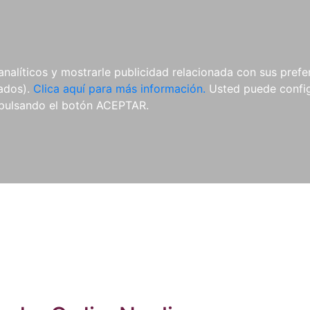
ES
ES
REVISTAS
CDS Y
MATERIAL
analíticos y mostrarle publicidad relacionada con sus prefer
DVDS
COMPLEMENTARIO
tados).
Clica aquí para más información.
Usted puede configu
pulsando el botón ACEPTAR.