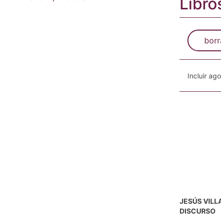
Libro
borr
Incluir ag
JESÚS VILL
DISCURSO