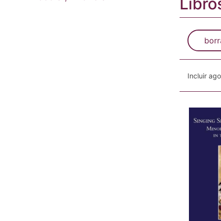
Libro
borr
Incluir ag