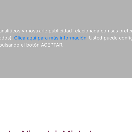
ES
ES
REVISTAS
CDS Y
MATERIAL
analíticos y mostrarle publicidad relacionada con sus prefer
DVDS
COMPLEMENTARIO
tados).
Clica aquí para más información.
Usted puede configu
pulsando el botón ACEPTAR.