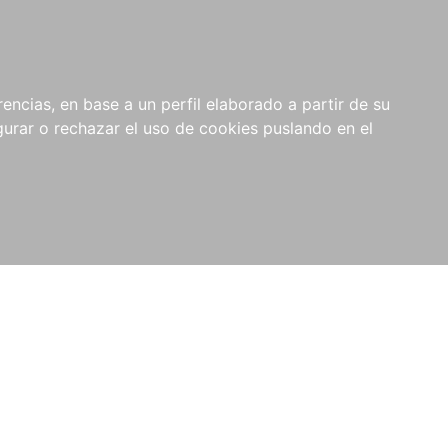
0
NOVEDADES
NOTICIAS
COMPRAS
encias, en base a un perfil elaborado a partir de su
INSTITUCIONALES
rar o rechazar el uso de cookies puslando en el