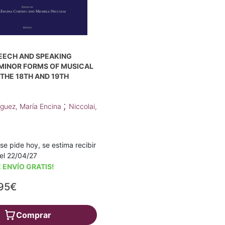
PEECH AND SPEAKING
 MINOR FORMS OF MUSICAL
 THE 18TH AND 19TH
;
íguez, María Encina
Niccolai,
 se pide hoy, se estima recibir
a el 22/04/27
 ENVÍO GRATIS!
95€
Comprar