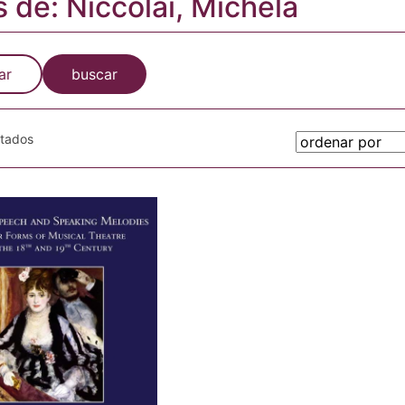
s de: Niccolai, Michela
ar
buscar
otados