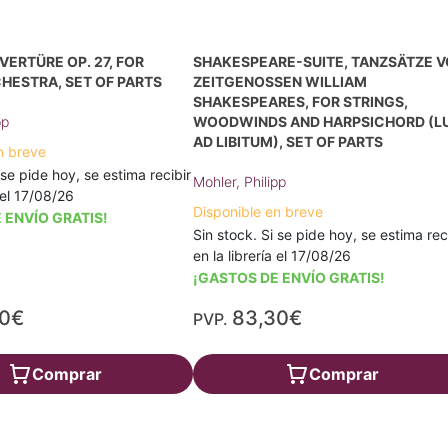
VERTÜRE OP. 27, FOR
SHAKESPEARE-SUITE, TANZSÄTZE 
HESTRA, SET OF PARTS
ZEITGENOSSEN WILLIAM
SHAKESPEARES, FOR STRINGS,
pp
WOODWINDS AND HARPSICHORD (L
AD LIBITUM), SET OF PARTS
n breve
 se pide hoy, se estima recibir
Mohler, Philipp
a el 17/08/26
Disponible en breve
 ENVÍO GRATIS!
Sin stock. Si se pide hoy, se estima rec
en la librería el 17/08/26
¡GASTOS DE ENVÍO GRATIS!
30€
83,30€
PVP.
Comprar
Comprar