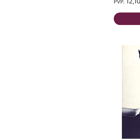
12,1
PVP.