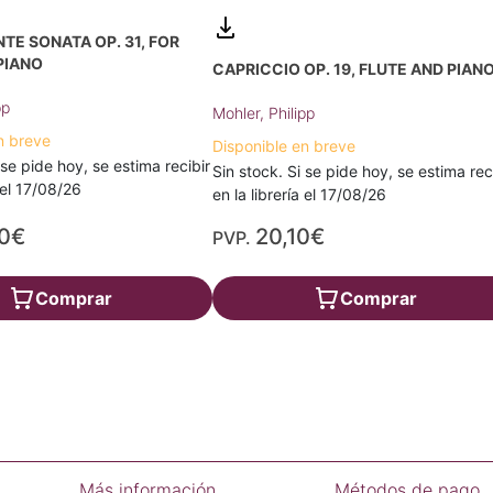
E SONATA OP. 31, FOR
PIANO
CAPRICCIO OP. 19, FLUTE AND PIAN
pp
Mohler, Philipp
n breve
Disponible en breve
 se pide hoy, se estima recibir
Sin stock. Si se pide hoy, se estima rec
a el 17/08/26
en la librería el 17/08/26
60€
20,10€
PVP.
Comprar
Comprar
Más información
Métodos de pago