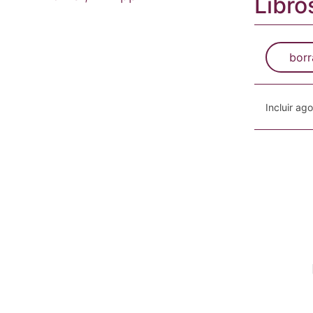
Libro
borr
Incluir ag