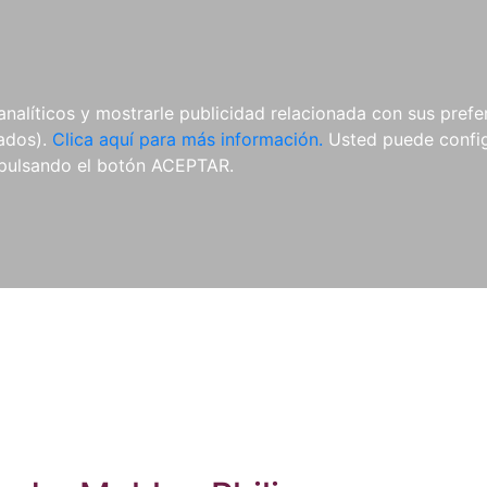
ES
ES
REVISTAS
CDS Y
MATERIAL
analíticos y mostrarle publicidad relacionada con sus prefer
DVDS
COMPLEMENTARIO
tados).
Clica aquí para más información.
Usted puede configu
pulsando el botón ACEPTAR.