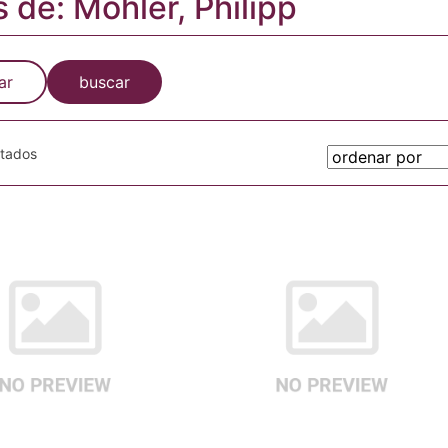
s de: Mohler, Philipp
ar
buscar
otados