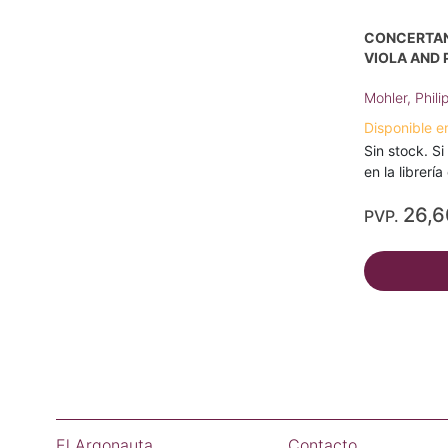
CONCERTANT
VIOLA AND 
Mohler, Phili
Disponible e
Sin stock. Si
en la librerí
26,
PVP.
El Argonauta
Contacto