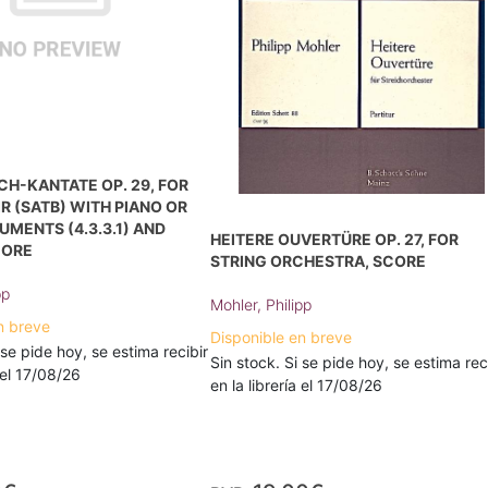
H-KANTATE OP. 29, FOR
R (SATB) WITH PIANO OR
UMENTS (4.3.3.1) AND
HEITERE OUVERTÜRE OP. 27, FOR
CORE
STRING ORCHESTRA, SCORE
pp
Mohler, Philipp
n breve
Disponible en breve
 se pide hoy, se estima recibir
Sin stock. Si se pide hoy, se estima rec
a el 17/08/26
en la librería el 17/08/26