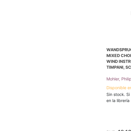
WANDSPRUC
MIXED CHOI
WIND INSTR
TIMPANI, S
Mohler, Phili
Disponible e
Sin stock. Si
en la librerí