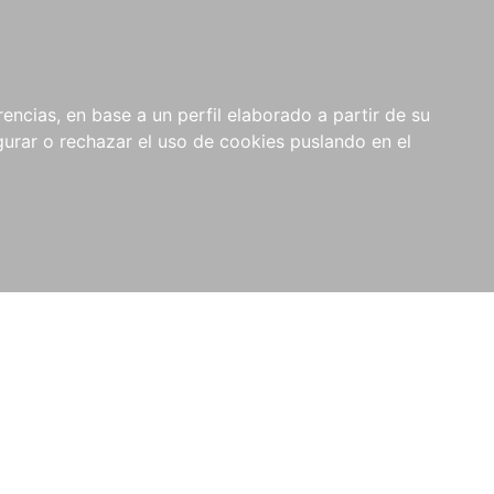
0
NOVEDADES
NOTICIAS
COMPRAS
encias, en base a un perfil elaborado a partir de su
INSTITUCIONALES
rar o rechazar el uso de cookies puslando en el