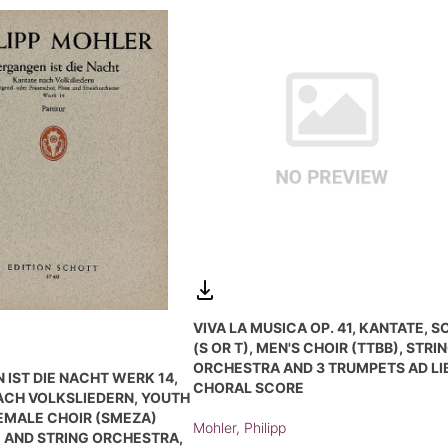
VIVA LA MUSICA OP. 41, KANTATE, S
(S OR T), MEN'S CHOIR (TTBB), STRI
ORCHESTRA AND 3 TRUMPETS AD LIB
IST DIE NACHT WERK 14,
CHORAL SCORE
ACH VOLKSLIEDERN, YOUTH
EMALE CHOIR (SMEZA)
Mohler, Philipp
 AND STRING ORCHESTRA,