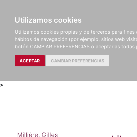
Utilizamos cookies
LIBROS
MÉTODOS Y
PARTITURAS Y EDICION
Utilizamos cookies propias y de terceros para fines 
EJERCICIOS
CRÍTICAS
hábitos de navegación (por ejemplo, sitios web visi
botón CAMBIAR PREFERENCIAS o aceptarlas todas 
ACEPTAR
CAMBIAR PREFERENCIAS
>
Millière, Gilles