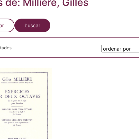
 de: Millière, Gilles
ar
buscar
otados