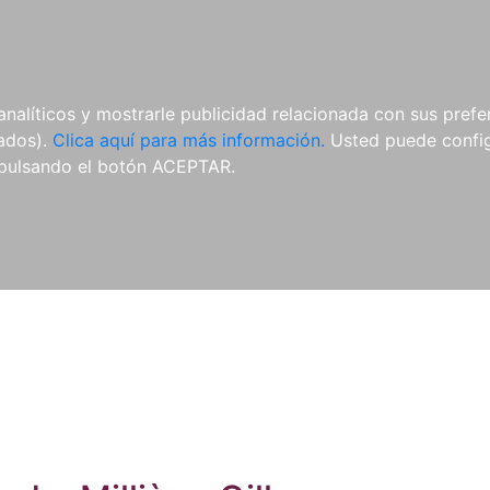
ES
ES
REVISTAS
CDS Y
MATERIAL
analíticos y mostrarle publicidad relacionada con sus prefer
DVDS
COMPLEMENTARIO
tados).
Clica aquí para más información.
Usted puede configu
pulsando el botón ACEPTAR.