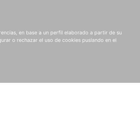
0
NOVEDADES
NOTICIAS
COMPRAS
encias, en base a un perfil elaborado a partir de su
INSTITUCIONALES
rar o rechazar el uso de cookies puslando en el