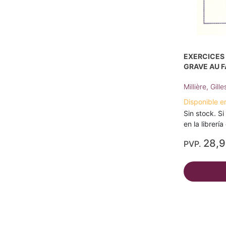
EXERCICES 
GRAVE AU F
Millière, Gille
Disponible e
Sin stock. Si
en la librerí
28,
PVP.