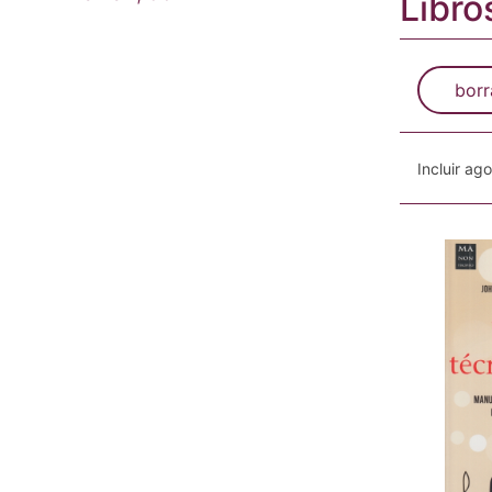
Libro
borr
Incluir ag