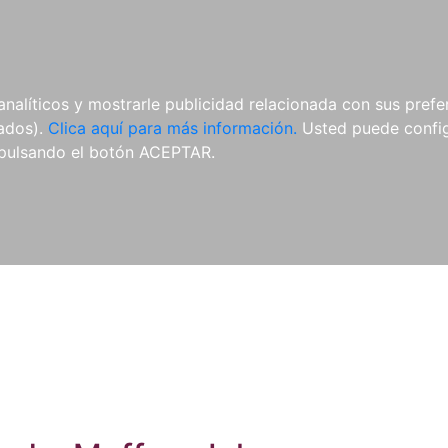
ES
ES
REVISTAS
CDS Y
MATERIAL
analíticos y mostrarle publicidad relacionada con sus prefer
DVDS
COMPLEMENTARIO
tados).
Clica aquí para más información.
Usted puede configu
pulsando el botón ACEPTAR.