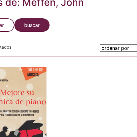
s de: Meffen, John
ar
buscar
otados