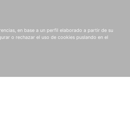
0
NOVEDADES
NOTICIAS
COMPRAS
encias, en base a un perfil elaborado a partir de su
INSTITUCIONALES
rar o rechazar el uso de cookies puslando en el