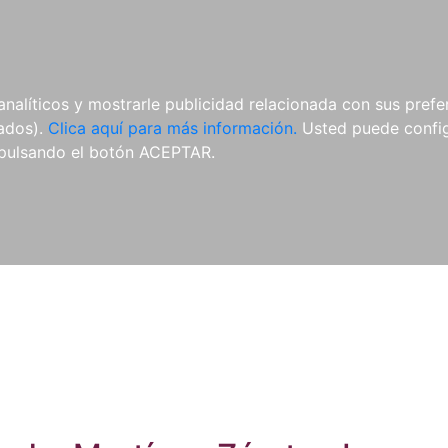
ES
ES
REVISTAS
CDS Y
MATERIAL
analíticos y mostrarle publicidad relacionada con sus prefer
DVDS
COMPLEMENTARIO
tados).
Clica aquí para más información.
Usted puede configu
pulsando el botón ACEPTAR.