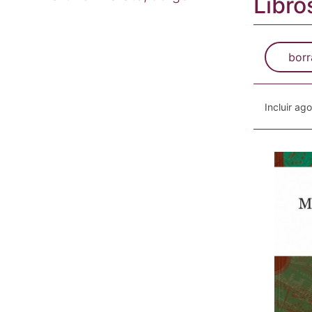
Libro
borr
Incluir ag