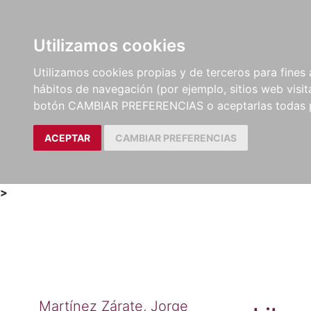
Utilizamos cookies
LIBROS
MÉTODOS Y
PARTITURAS Y EDICION
Utilizamos cookies propias y de terceros para fines 
EJERCICIOS
CRÍTICAS
hábitos de navegación (por ejemplo, sitios web visi
botón CAMBIAR PREFERENCIAS o aceptarlas todas 
ACEPTAR
CAMBIAR PREFERENCIAS
>
Martínez Zárate, Jorge