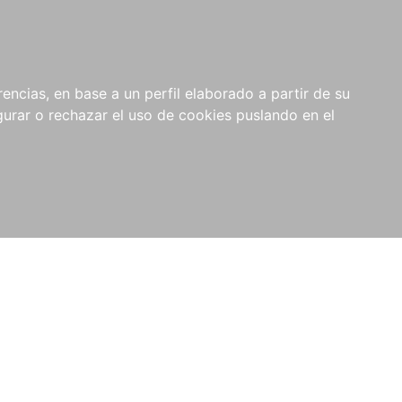
0
NOVEDADES
NOTICIAS
COMPRAS
encias, en base a un perfil elaborado a partir de su
INSTITUCIONALES
rar o rechazar el uso de cookies puslando en el