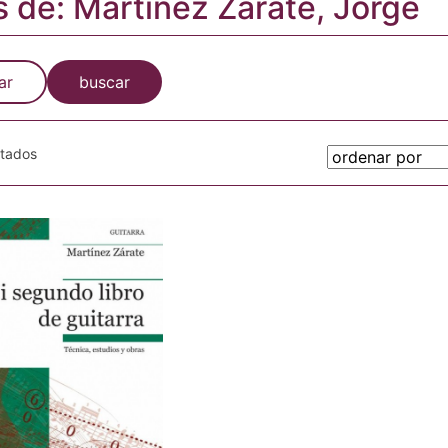
s de: Martínez Zárate, Jorge
ar
buscar
otados