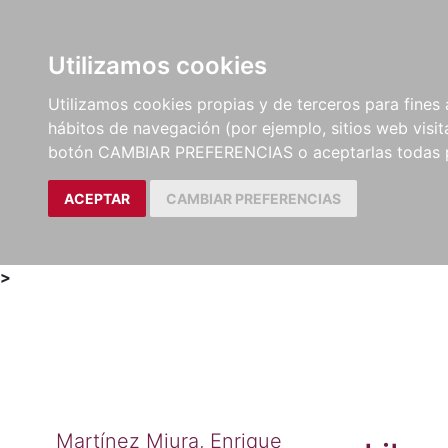
Utilizamos cookies
LIBROS
MÉTODOS Y
PARTITURAS Y EDICION
Utilizamos cookies propias y de terceros para fines 
EJERCICIOS
CRÍTICAS
hábitos de navegación (por ejemplo, sitios web visi
botón CAMBIAR PREFERENCIAS o aceptarlas todas 
ACEPTAR
CAMBIAR PREFERENCIAS
>
Martínez Miura, Enrique