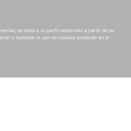
0
NOVEDADES
NOTICIAS
COMPRAS
encias, en base a un perfil elaborado a partir de su
INSTITUCIONALES
rar o rechazar el uso de cookies puslando en el