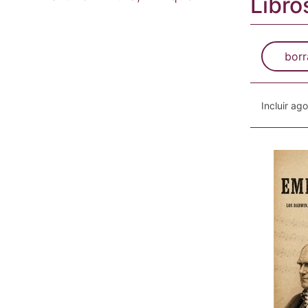
Libro
borr
Incluir ag