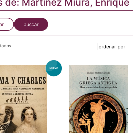
s de: Martínez Miura, Enrique
ar
buscar
otados