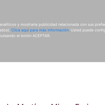
ES
ES
REVISTAS
CDS Y
MATERIAL
analíticos y mostrarle publicidad relacionada con sus prefer
DVDS
COMPLEMENTARIO
tados).
Clica aquí para más información.
Usted puede configu
pulsando el botón ACEPTAR.