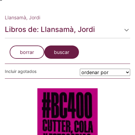
Llansamà, Jordi
Libros de: Llansamà, Jordi
borrar
buscar
Incluir agotados