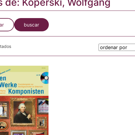
s de: Koperski, Wolfgang
ar
buscar
otados