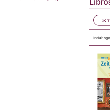
Libro
borr
Incluir ag