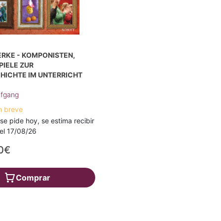
ERKE - KOMPONISTEN,
PIELE ZUR
HICHTE IM UNTERRICHT
lfgang
n breve
 se pide hoy, se estima recibir
a el 17/08/26
0€
Comprar