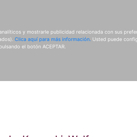
ES
ES
REVISTAS
CDS Y
MATERIAL
analíticos y mostrarle publicidad relacionada con sus prefer
DVDS
COMPLEMENTARIO
tados).
Clica aquí para más información.
Usted puede configu
pulsando el botón ACEPTAR.