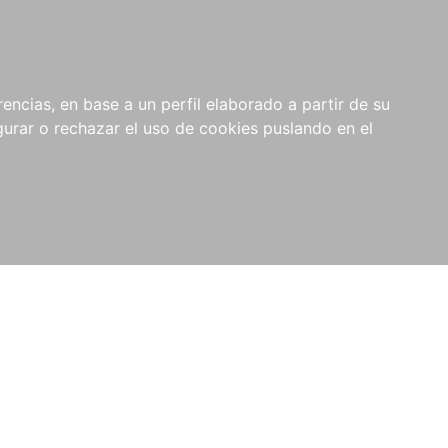
0
NOVEDADES
NOTICIAS
COMPRAS
encias, en base a un perfil elaborado a partir de su
INSTITUCIONALES
rar o rechazar el uso de cookies puslando en el