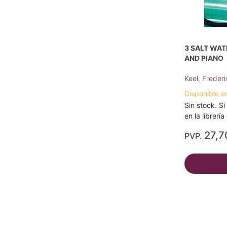
3 SALT WAT
AND PIANO
Keel, Frederi
Disponible e
Sin stock. Si
en la librerí
27,7
PVP.