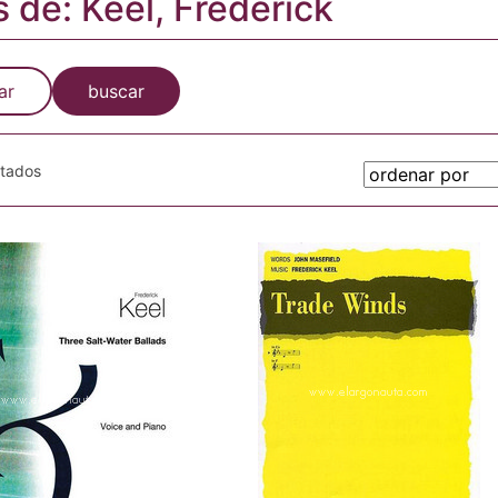
s de: Keel, Frederick
ar
buscar
otados