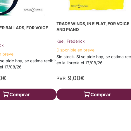
TRADE WINDS, IN E FLAT, FOR VOICE
ER BALLADS, FOR VOICE
AND PIANO
Keel, Frederick
ck
Disponible en breve
n breve
Sin stock. Si se pide hoy, se estima rec
 se pide hoy, se estima recibir
en la librería el 17/08/26
a el 17/08/26
0€
9,00€
PVP.
Comprar
Comprar