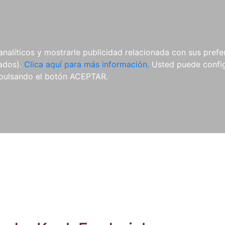
ES
ES
REVISTAS
CDS Y
MATERIAL
analíticos y mostrarle publicidad relacionada con sus prefer
DVDS
COMPLEMENTARIO
tados).
Clica aquí para más información.
Usted puede configu
pulsando el botón ACEPTAR.