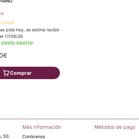
PIANO
ck
n breve
 se pide hoy, se estima recibir
a el 17/08/26
 ENVÍO GRATIS!
00€
Comprar
Más información
Métodos de pago
, 50.
Conócenos