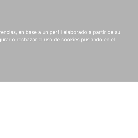
0
NOVEDADES
NOTICIAS
COMPRAS
encias, en base a un perfil elaborado a partir de su
INSTITUCIONALES
rar o rechazar el uso de cookies puslando en el