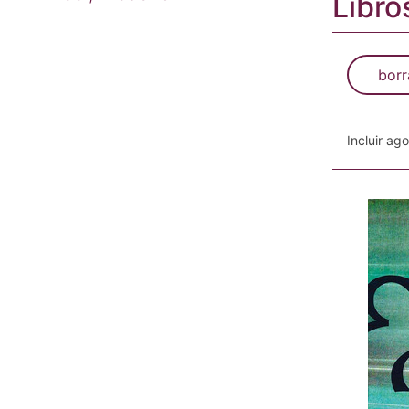
Libro
borr
Incluir ag