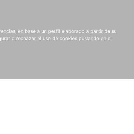
0
NOVEDADES
NOTICIAS
COMPRAS
encias, en base a un perfil elaborado a partir de su
INSTITUCIONALES
rar o rechazar el uso de cookies puslando en el