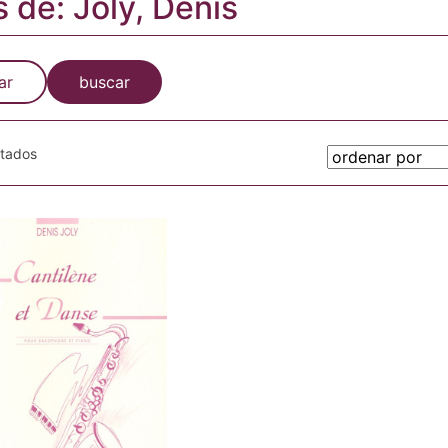
s de: Joly, Denis
ar
buscar
otados