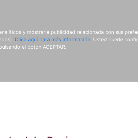
ES
ES
REVISTAS
CDS Y
MATERIAL
analíticos y mostrarle publicidad relacionada con sus prefer
DVDS
COMPLEMENTARIO
tados).
Clica aquí para más información.
Usted puede configu
pulsando el botón ACEPTAR.