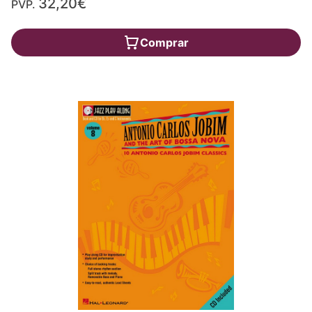
32,20€
PVP.
Comprar