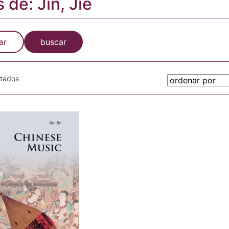
 de: Jin, Jie
ar
buscar
otados