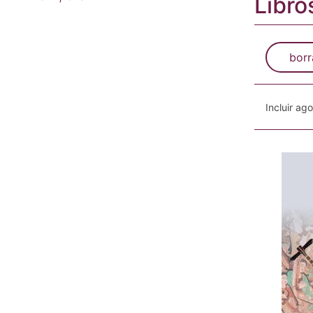
Libros
borr
Incluir ag