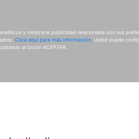
ES
ES
REVISTAS
CDS Y
MATERIAL
analíticos y mostrarle publicidad relacionada con sus prefer
DVDS
COMPLEMENTARIO
tados).
Clica aquí para más información.
Usted puede configu
pulsando el botón ACEPTAR.