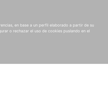
0
NOVEDADES
NOTICIAS
COMPRAS
encias, en base a un perfil elaborado a partir de su
INSTITUCIONALES
rar o rechazar el uso de cookies puslando en el