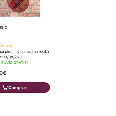
USIC
n breve
 se pide hoy, se estima recibir
a el 11/08/26
 ENVÍO GRATIS!
60€
Comprar