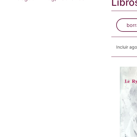
Libro
borr
Incluir ag