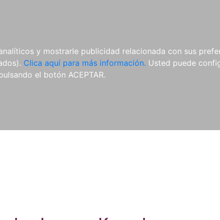
ES
ES
REVISTAS
CDS Y
MATERIAL
analíticos y mostrarle publicidad relacionada con sus prefer
DVDS
COMPLEMENTARIO
tados).
Clica aquí para más información.
Usted puede configu
pulsando el botón ACEPTAR.