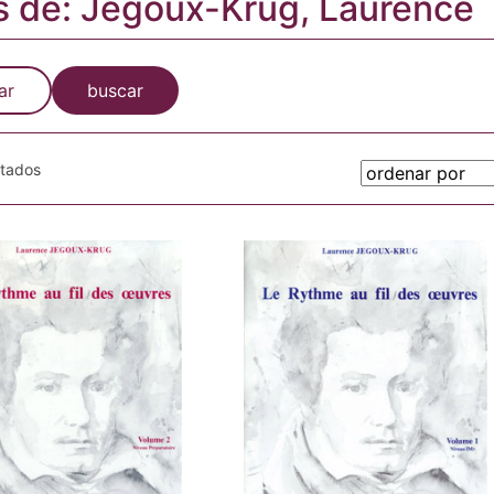
s de: Jegoux-Krug, Laurence
ar
buscar
otados