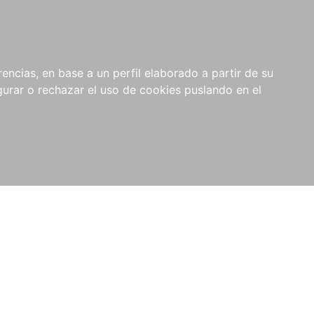
0
NOVEDADES
NOTICIAS
COMPRAS
encias, en base a un perfil elaborado a partir de su
INSTITUCIONALES
rar o rechazar el uso de cookies puslando en el