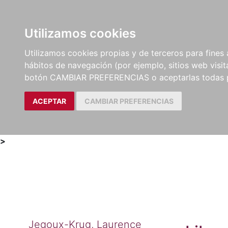
Utilizamos cookies
LIBROS
MÉTODOS Y
PARTITURAS Y EDICION
Utilizamos cookies propias y de terceros para fines 
EJERCICIOS
CRÍTICAS
hábitos de navegación (por ejemplo, sitios web visi
botón CAMBIAR PREFERENCIAS o aceptarlas todas 
ACEPTAR
CAMBIAR PREFERENCIAS
>
Jegoux-Krug, Laurence